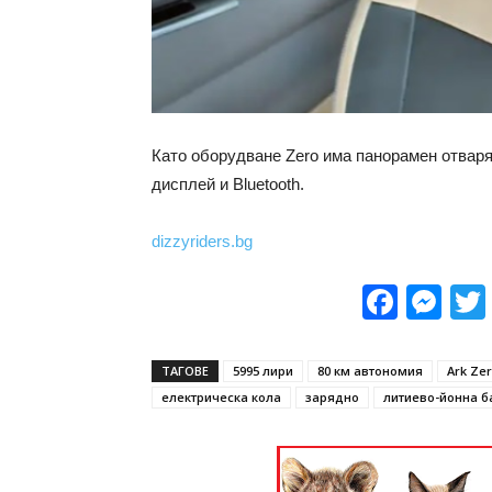
Като оборудване Zero има панорамен отваря
дисплей и Bluetooth.
dizzyriders.bg
Face
Me
ТАГОВЕ
5995 лири
80 км автономия
Ark Ze
електрическа кола
зарядно
литиево-йонна б