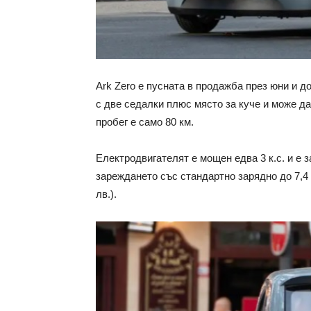
Ark Zero е пусната в продажба през юни и д
с две седалки плюс място за куче и може да
пробег е само 80 км.
Електродвигателят е мощен едва 3 к.с. и е 
зареждането със стандартно зарядно до 7,4 
лв.).