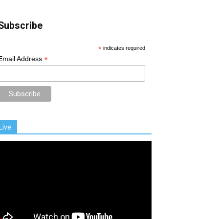
Subscribe
*
indicates required
*
Email Address
Live