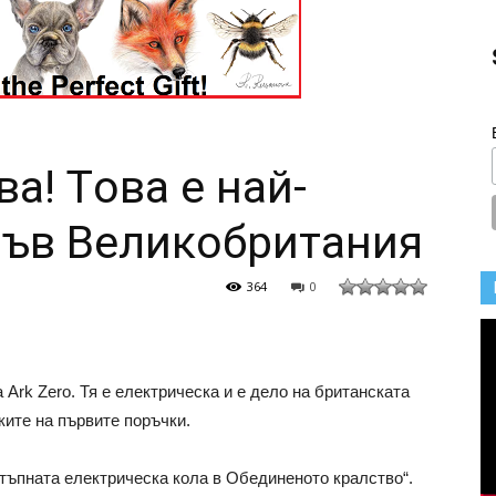
ва! Tова е най-
във Великобритания
364
0
 Ark Zero. Тя е електрическа и е дело на британската
ките на първите поръчки.
стъпната електрическа кола в Обединеното кралство“.