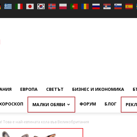
АНИЯ
ЕВРОПА
СВЕТЪТ
БИЗНЕС И ИКОНОМИКА
Б
ХОРОСКОП
ФОРУМ
БЛОГ
МАЛКИ ОБЯВИ
РЕК
ва! Tова е най-евтината кола във Великобритания