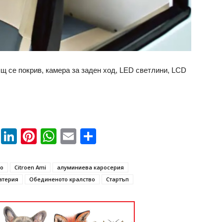
щ се покрив, камера за заден ход, LED светлини, LCD
book
ssenger
Twitter
LinkedIn
Pinterest
WhatsApp
Email
Share
ro
Citroen Ami
алуминиева каросерия
атерия
Обединеното кралство
Стартъп