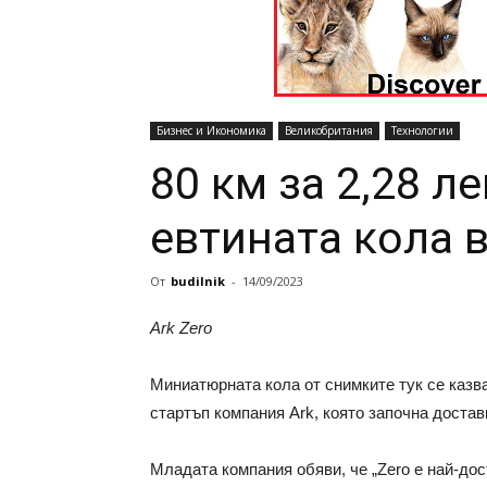
Бизнес и Икономика
Великобритания
Технологии
80 км за 2,28 ле
евтината кола 
От
budilnik
-
14/09/2023
Ark Zero
Миниатюрната кола от снимките тук се казва
стартъп компания Ark, която започна достав
Младата компания обяви, че „Zero е най-до