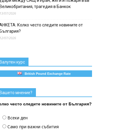
удари между САЩ и Иран, жеги и пожари във
Великобритания, трагедия в Банкок
13/07/2026
АНКЕТА: Колко често следите новините от
България?
12/07/2026
Валутен курс
British Pound Exchange Rate
Вашето мнение?
олко често следите новините от България?
Всеки ден
Само при важни събития