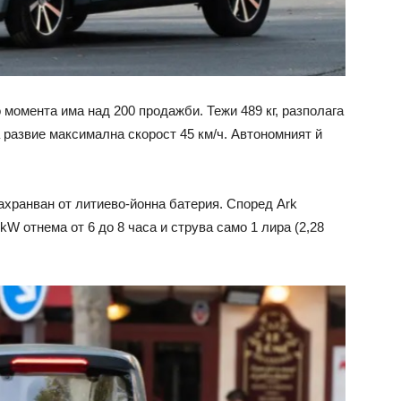
о момента има над 200 продажби. Тежи 489 кг, разполага
 развие максимална скорост 45 км/ч. Автономният й
захранван от литиево-йонна батерия. Според Ark
kW отнема от 6 до 8 часа и струва само 1 лира (2,28