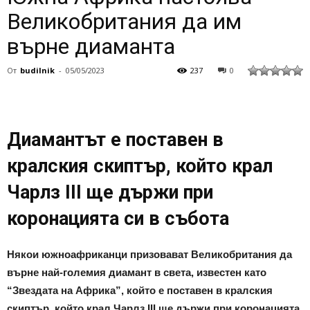
Великобритания да им
върне диаманта
От
budilnik
-
05/05/2023
237
0
Диамантът е поставен в
кралския скиптър, който крал
Чарлз III ще държи при
коронацията си в събота
Някои южноафриканци призовават Великобритания да
върне най-големия диамант в света, известен като
“Звездата на Африка”, който е поставен в кралския
скиптър, който крал Чарлз III ще държи при коронацията