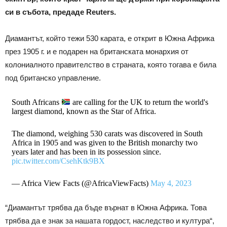
си в събота, предаде Reuters.
Диамантът, който тежи 530 карата, е открит в Южна Африка
през 1905 г. и е подарен на британската монархия от
колониалното правителство в страната, която тогава е била
под британско управление.
South Africans
are calling for the UK to return the world's
largest diamond, known as the Star of Africa.
The diamond, weighing 530 carats was discovered in South
Africa in 1905 and was given to the British monarchy two
years later and has been in its possession since.
pic.twitter.com/CsehKtk9BX
— Africa View Facts (@AfricaViewFacts)
May 4, 2023
“Диамантът трябва да бъде върнат в Южна Африка. Това
трябва да е знак за нашата гордост, наследство и култура“,