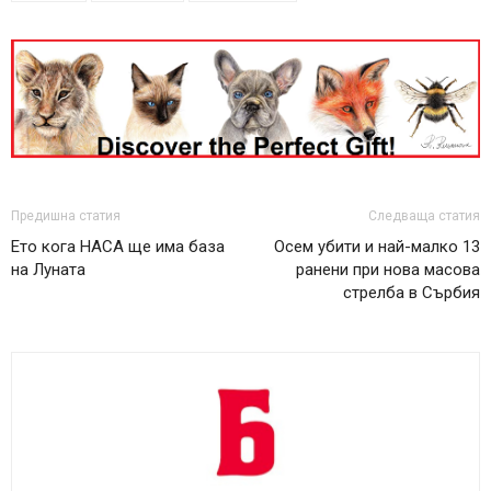
Предишна статия
Следваща статия
Ето кога НАСА ще има база
Осем убити и най-малко 13
на Луната
ранени при нова масова
стрелба в Сърбия