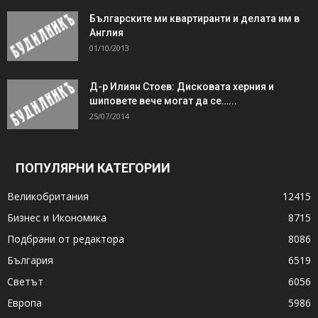
Българските ми квартиранти и делата им в
Англия
01/10/2013
Д-р Илиян Стоев: Дисковата херния и
шиповете вече могат да се…...
25/07/2014
ПОПУЛЯРНИ КАТЕГОРИИ
Великобритания
12415
Бизнес и Икономика
8715
Подбрани от редактора
8086
България
6519
Светът
6056
Европа
5986