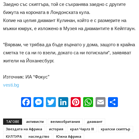
Заедно със скиптъра, той се съхранява заедно с другите
бижута на короната в Лондонската кула.
Копие на целия диамант Кулинан, който е с размерите на
мъжки юмрук, е изложено в Музея на диамантите в Кейптаун.
“Вярвам, че трябва да бъде върнато у дома, защото в крайна
сметка те са ни го взели, докато са ни потискали“, заявяват
жители на Йоханесбург.
Източник: ИА “Фокус”
vesti.bg
Facebook
Messenger
Twitter
LinkedIn
Pinterest
WhatsApp
Email
Sha
ТАГОВЕ
активисти
великобритания
диамант
Звездата на Африка
история
крал Чарлз III
кралски скиптър
КУЛТУРА
наследство
Южна Африка