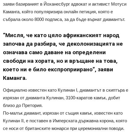
заяви базираният в Йоханесбург адвокат и активист Мотуси
Каманга, който популяризира онлайн петиция, която е
събрала около 8000 подписа, за да бъде върнат диамантът.
“Мисля, че като цяло африканският народ
започва да разбира, че деколонизацията не
означава само даване на определени
свободи на хората, но и връщане на това,
което ни е било експроприирано“, заяви
Каманга.
Официално известен като Кулинан I, диамантът в скиптъра е
изрязан от диаманта Кулинан, 3100-каратов камък, добит
близо до Претория.
По-малък диамант, изрязан от същия камък, известен като
Кулинан II, е поставен в Имперската държавна корона, която
се носи от британските монарси при церемониални поводи.