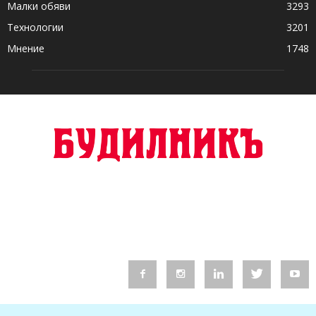
Малки обяви
3293
Технологии
3201
Мнение
1748