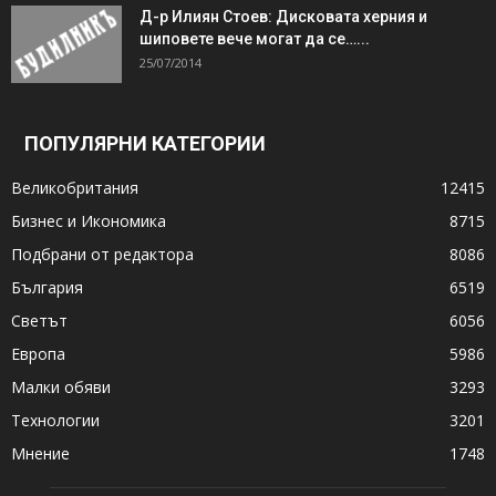
Д-р Илиян Стоев: Дисковата херния и
шиповете вече могат да се…...
25/07/2014
ПОПУЛЯРНИ КАТЕГОРИИ
Великобритания
12415
Бизнес и Икономика
8715
Подбрани от редактора
8086
България
6519
Светът
6056
Европа
5986
Малки обяви
3293
Технологии
3201
Мнение
1748