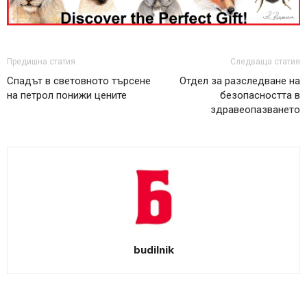
Предишна статия
Следваща статия
Спадът в световното търсене
Отдел за разследване на
на петрол понижи цените
безопасността в
здравеопазването
budilnik