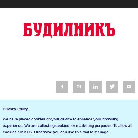
© 2016 Будилник. Всички права запазени.
Privacy Policy
Уебсайт изработка от Go Live UK
We have placed cookies on your device to enhance your browsing
Общи условия
experience. We are collecting cookies for marketing purposes. To allow all
Ние използваме бисквитки за да подобрим услугите си. Ако
cookies click OK. Otherwise you can use this tool to manage.
продължите да посещавате този сайт, ние приемаме, че се