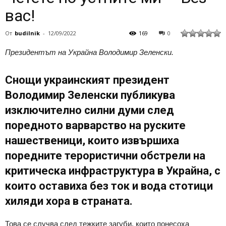
вас!
От
budilnik
-
12/09/2022
169
0
Президентът на Украйна Володимир Зеленски.
Снощи украинският президент
Володимир Зеленски публикува
изключително силни думи след
поредното варварство на руските
нашественици, които извършиха
поредните терористични обстрели на
критическа инфраструктура в Украйна, с
които оставиха без ток и вода стотици
хиляди хора в страната.
Това се случва след тежките загуби, които понесоха