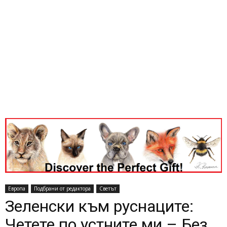
Европа
Подбрани от редактора
Светът
Зеленски към руснаците:
Четете по устните ми – Без