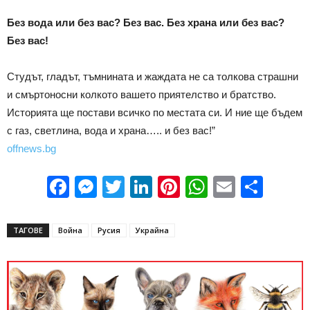
Без вода или без вас? Без вас. Без храна или без вас?
Без вас!
Студът, гладът, тъмнината и жаждата не са толкова страшни
и смъртоносни колкото вашето приятелство и братство.
Историята ще постави всичко по местата си. И ние ще бъдем
с газ, светлина, вода и храна….. и без вас!”
offnews.bg
Facebook
Messenger
Twitter
LinkedIn
Pinterest
WhatsApp
Email
Sha
ТАГОВЕ
Война
Русия
Украйна