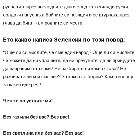
руснаците през последните дни и след като хиляди руски
солдати напуснаха бойните си позиции и се втурнаха през
глава да бягат към родните си места.
Ето какво написа Зеленски по този повод:
“Още ли си мислите, че сме един народ? Още ли си мислите,
че можете да ни уплашите, да ни пречупите, да ни принудите
да направим отстъпки? Не разбирате ли какво става? Не
разбирате ли кои сме ние? За какво се борим? Какво изобщо
за какво иде реч?
Четете по устните ми!
Без газ или без вас? Без вас!
Без светлина или без вас? Без вас!