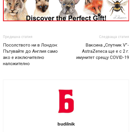
Предишна статия
Следваща статия
Посолството ни в Лондон:
Ваксина „Спутник V”-
Пътувайте до Англия само
AstraZeneca ще е с 2 г.
ако е изключително
имунитет срещу COVID-19
наложително
budilnik