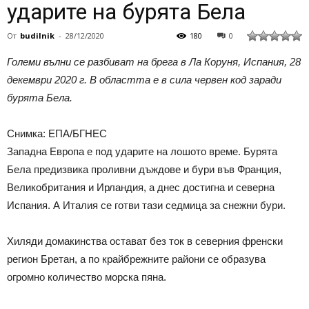
ударите на бурята Бела
От
budilnik
-
28/12/2020
180
0
Големи вълни се разбиват на брега в Ла Коруня, Испания, 28
декември 2020 г. В областта е в сила червен код заради
бурята Бела.
Снимка: ЕПА/БГНЕС
Западна Европа е под ударите на лошото време. Бурята
Бела предизвика проливни дъждове и бури във Франция,
Великобритания и Ирландия, а днес достигна и северна
Испания. А Италия се готви тази седмица за снежни бури.
Хиляди домакинства остават без ток в северния френски
регион Бретан, а по крайбрежните райони се образува
огромно количество морска пяна.