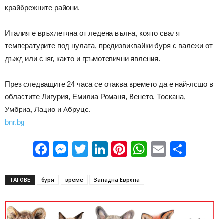
крайбрежните райони.
Италия е връхлетяна от ледена вълна, която сваля
температурите под нулата, предизвиквайки буря с валежи от
дъжд или сняг, както и гръмотевични явления.
През следващите 24 часа се очаква времето да е най-лошо в
областите Лигурия, Емилиа Романя, Венето, Тоскана,
Умбриа, Лацио и Абруцо.
bnr.bg
Facebook
Messenger
Twitter
LinkedIn
Pinterest
WhatsApp
Email
Sha
ТАГОВЕ
буря
време
Западна Европа