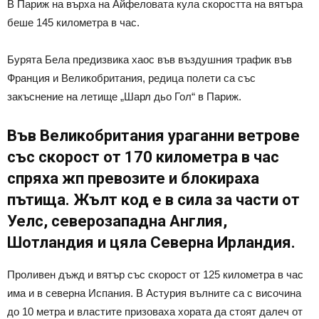
В Париж на върха на Айфеловата кула скоростта на вятъра
беше 145 километра в час.
Бурята Бела предизвика хаос във въздушния трафик във
Франция и Великобритания, редица полети са със
закъснение на летище „Шарл дьо Гол“ в Париж.
Във Великобритания ураганни ветрове
със скорост от 170 километра в час
спряха жп превозите и блокираха
пътища. Жълт код е в сила за части от
Уелс, северозападна Англия,
Шотландия и цяла Северна Ирландия.
Проливен дъжд и вятър със скорост от 125 километра в час
има и в северна Испания. В Астурия вълните са с височина
до 10 метра и властите призоваха хората да стоят далеч от