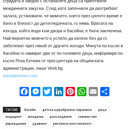
сградата и заедно с останалите деца са приготвили
междинната закуска. След като започнали да разтребват
залата, установили, че момчето, което през цялото време е
било в близост до детегледачката, го няма. Вратата на
изхода, който води към двора и басейна, е била заключена.
Най-вероятно момчето е успяло да излезе без да го
забележат през някой от другите изходи. Минути по-късно в
басейна го намират две от по-големите деца, информира по-
късно Роза Енчева от пресцентъра на общинската
администрация, пише Vesti.bg
standartnews.com
Facebook
Messenger
Twitter
LinkedIn
Pinterest
WhatsApp
Email
Sha
ТАГОВЕ
басейн
детска церебрална парализа
деца
инцидент
младежи
разследване
семеен тип
увреждания
удавяне
умствена изостаналост