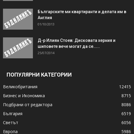
Българските ми квартиранти и делата им в
Англия
01/10/2013
Д-р Илиян Стоев: Дисковата херния и
шиповете вече могат да се…...
25/07/2014
ПОПУЛЯРНИ КАТЕГОРИИ
Великобритания
12415
Бизнес и Икономика
8715
Подбрани от редактора
8086
България
6519
Светът
6056
Европа
5986