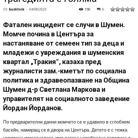
От
budilnik
-
04/08/2023
150
0
Фатален инцидент се случи в Шумен.
Момче почина в Центъра за
настаняване от семеен тип за деца и
младежи с увреждания в шуменския
квартал „Тракия“, казаха пред
журналисти зам.-кметът по социална
политика и здравеопазване на Община
Шумен д-р Светлана Маркова и
управителят на социалното заведение
Йордан Йорданов.
По предварителни данни момчето се е удавило в сглобяем
басейн, намиращ се в двора на Центъра. Детето е с тежка
умствена изостаналост, има детска церебрална парализа и