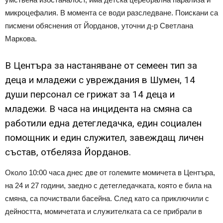
микроцефалия. В момента се води разследване. Поискани са
писмени обяснения от Йорданов, уточни д-р Светлана
Маркова.
В Центъра за настаняване от семеен тип за
деца и младежи с увреждания в Шумен, 14
души персонал се грижат за 14 деца и
младежи. В часа на инцидента на смяна са
работили една детегледачка, един социален
помощник и един служител, завеждащ личен
състав, отбеляза Йорданов.
Около 10:00 часа днес две от големите момичета в Центъра,
на 24 и 27 години, заедно с детегледачката, която е била на
смяна, са почиствали басейна. След като са приключили с
дейността, момичетата и служителката са се прибрали в