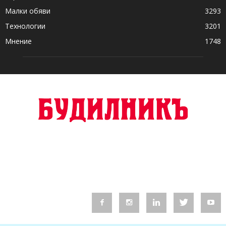
Малки обяви
3293
Технологии
3201
Мнение
1748