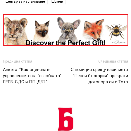
център за настаняване
Шумен
Предишна статия
Следваща статия
Анкета: “Как оценявате
С позиция срещу насилието
управлението на “сглобката”
“Пепси българия” прекрати
ГЕРБ-СДС и ПП-ДБ?”
договора си с Тото