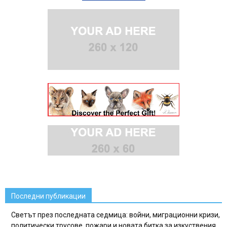
Последни публикации
Светът през последната седмица: войни, миграционни кризи,
политически трусове, пожари и новата битка за изкуствения