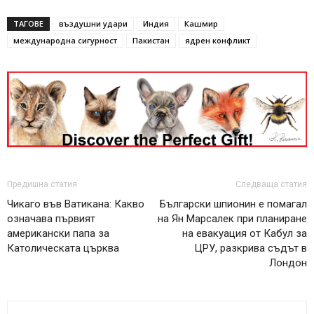
ТАГОВЕ
въздушни удари
Индия
Кашмир
международна сигурност
Пакистан
ядрен конфликт
Предишна статия
Следваща статия
Чикаго във Ватикана: Какво
Български шпионин е помагал
означава първият
на Ян Марсалек при планиране
американски папа за
на евакуация от Кабул за
Католическата църква
ЦРУ, разкрива съдът в
Лондон