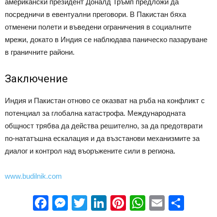
американски президент Доналд Тръмп предложи да
посредничи в евентуални преговори. В Пакистан бяха
отменени полети и въведени ограничения в социалните
мрежи, докато в Индия се наблюдава паническо пазаруване
в граничните райони.
Заключение
Индия и Пакистан отново се оказват на ръба на конфликт с
потенциал за глобална катастрофа. Международната
общност трябва да действа решително, за да предотврати
по-нататъшна ескалация и да възстанови механизмите за
диалог и контрол над въоръжените сили в региона.
www.budilnik.com
Facebook
Messenger
Twitter
LinkedIn
Pinterest
WhatsApp
Email
Sha