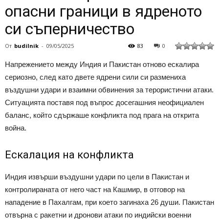
опасни граници в ядреното
си съперничество
От
budilnik
-
09/05/2025
83
0
Напрежението между Индия и Пакистан отново ескалира
сериозно, след като двете ядрени сили си размениха
въздушни удари и взаимни обвинения за терористични атаки.
Ситуацията поставя под въпрос досегашния неофициален
баланс, който сдържаше конфликта под прага на открита
война.
Ескалация на конфликта
Индия извърши въздушни удари по цели в Пакистан и
контролираната от него част на Кашмир, в отговор на
нападение в Пахалгам, при което загинаха 26 души. Пакистан
отвърна с ракетни и дронови атаки по индийски военни