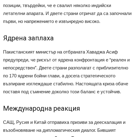
позиции, твърдейки, че е свалил няколко индийски
летателни апарата. И двете страни отричат да са започнали
първи, но напрежението е извънредно високо.
Ядрена заплаха
Пакистанският министър на отбраната Хаваджа Асиф
предупреди, че рискът от ядрена конфронтация е “реален и
непосредствен”. Двете страни разполагат с приблизително
по 170 ядрени бойни глави, а досега стратегическото
възпиране изглеждаше стабилно. Настоящата криза обаче
поставя под съмнение доколко този баланс е устойчив.
Международна реакция
САЩ, Русия и Китай отправиха призиви за деескалация и
възобновяване на дипломатическия диалог. Бившият