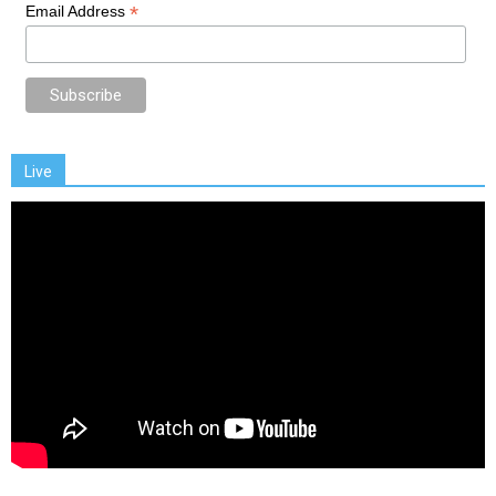
*
Email Address
Live