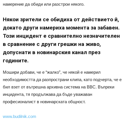
намерение да обиди или разстрои някого.
Някои зрители се обидиха от действието й,
докато други намериха момента за забавен.
Този инцидент е сравнително незначителен
в сравнение с други грешки на живо,
допуснати в новинарския канал през
годините.
Мошири добави, че е “жалко”, че някой е намерил
необходимостта да разпространи клипа, като подчерта, че е
бил взет от вътрешна архивна система на BBC. Въпреки
инцидента, тя продължава да бъде уважаван
професионалист в новинарската общност.
www.budilnik.com