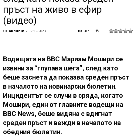
пръст на живо в ефир
(видео)
От
budilnik
-
07/12/2023
287
0
Водещата на BBC Мариам Мошири се
извини за “глупава шега”, след като
беше заснета да показва среден пръст
в началото на новинарски бюлетин.
Инцидентът се случи в сряда, когато
Мошири, един от главните водещи на
BBC News, беше видяна с вдигнат
среден пръст и вежди в началото на
обедния бюлетин.