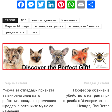
Facebook
Messenger
Twitter
LinkedIn
Pinterest
WhatsApp
Email
Sha
ТАГОВЕ
BBC
живо предаване
Извинение
Мариам Мошири
новинарска грешка
новинарски бюлетин
среден пръст
шега
Предишна статия
Следваща статия
Фирма за отпадъци призната
Професор обвинен в
за виновна след като
убийството на трима при
работник попада в промишлен
стрелба в Университета на
шредер, а останките му не са
Невада, Лас Вегас
намерени