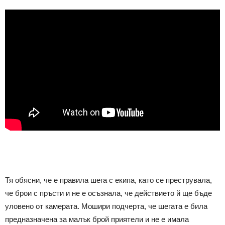
Тя обясни, че е правила шега с екипа, като се преструвала,
че брои с пръсти и не е осъзнала, че действието й ще бъде
уловено от камерата. Мошири подчерта, че шегата е била
предназначена за малък брой приятели и не е имала