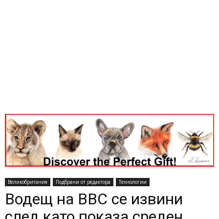
Великобритания
Подбрани от редактора
Технологии
Водещ на BBC се извини
след като показа среден