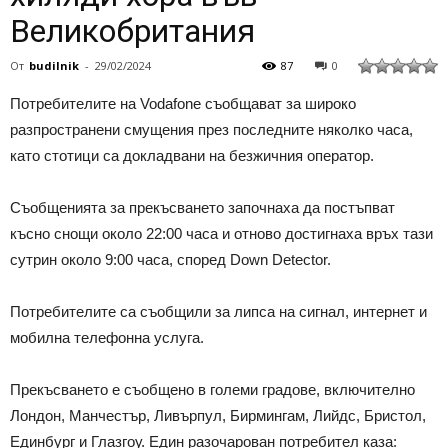
Великобритания
От
budilnik
-
29/02/2024
87
0
Потребителите на Vodafone съобщават за широко
разпространени смущения през последните няколко часа,
като стотици са докладвани на безжичния оператор.
Съобщенията за прекъсването започнаха да постъпват
късно снощи около 22:00 часа и отново достигнаха връх тази
сутрин около 9:00 часа, според Down Detector.
Потребителите са съобщили за липса на сигнал, интернет и
мобилна телефонна услуга.
Прекъсването е съобщено в големи градове, включително
Лондон, Манчестър, Ливърпул, Бирмингам, Лийдс, Бристол,
Единбург и Глазгоу. Един разочарован потребител каза: