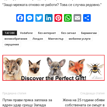
“Защо мрежата отново не работи? Това се случва редовно.”
Facebook
Messenger
Twitter
LinkedIn
Pinterest
WhatsApp
Email
Sha
ТАГОВЕ
Vodafone
без интернет
без сигнал
Бирмингам
великобритания
Лондон
Манчестър
мобилни услуги
смущения
Предишна статия
Следваща статия
Путин прави пряка заплаха за
Жена на 25 години обяви
ядрен удар срещу Запада
собствената си смърт в