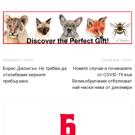
Предишна статия
Следваща статия
Борис Джонсън: Не трябва да
Новите случаи и починалите
отхлабваме мерките
от COVID-19 във
прибързано
Великобритания отбелязват
най-ниски нива от декември