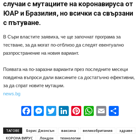
случаи с мутациите на коронавируса от
ЮАР и Бразилия, но всички са свързани
с пътуване.
В Съри властите заявиха, че ще започнат програма за
тестване, за да могат по-отблизо да следят евентуално
разпространение на новия вариант.
Появата на по-заразни варианти през последните месеци
повдигна въпроси дали ваксините са достатъчно ефективни,
за да спрат новите мутации.
news.bg
Facebook
Messenger
Twitter
LinkedIn
Pinterest
WhatsApp
Email
Sha
ТАГОВЕ
Борис Джонсън
ваксина
великобритания
здраве
КОРОНА ВИРУС
Лондон
технологии