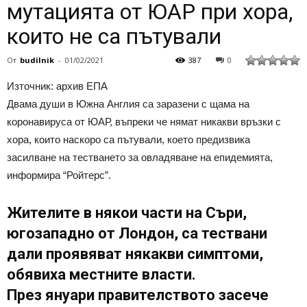
мутацията от ЮАР при хора,
които не са пътували
От
budilnik
-
01/02/2021
387
0
Източник: архив ЕПА
Двама души в Южна Англия са заразени с щама на
коронавируса от ЮАР, въпреки че нямат никакви връзки с
хора, които наскоро са пътували, което предизвика
засилване на тестването за овладяване на епидемията,
информира “Ройтерс”.
Жителите в някои части на Съри,
югозападно от Лондон, са тествани
дали проявяват някакви симптоми,
обявиха местните власти.
През януари правителството засече