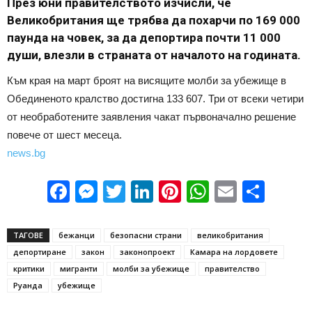
През юни правителството изчисли, че
Великобритания ще трябва да похарчи по 169 000
паунда на човек, за да депортира почти 11 000
души, влезли в страната от началото на годината.
Към края на март броят на висящите молби за убежище в
Обединеното кралство достигна 133 607. Три от всеки четири
от необработените заявления чакат първоначално решение
повече от шест месеца.
news.bg
Facebook
Messenger
Twitter
LinkedIn
Pinterest
WhatsApp
Email
Sha
ТАГОВЕ
бежанци
безопасни страни
великобритания
депортиране
закон
законопроект
Камара на лордовете
критики
мигранти
молби за убежище
правителство
Руанда
убежище