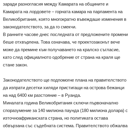
заради разногласия между Камарата на общините и
Камарата на лордовете – горната камара на парламента на
Великобритания, която многократно въвеждаше изменения в
законодателството, за да го смекчи.
В ранните часове днес последната от предложените промени
беше отхвърлена. Това означава, че проектозаконът вече
може да премине към получаването на кралско съгласие,
като след официалното одобрение от страна на краля ще
стане закон.
Законодателството ще подпомогне плана на правителството
да изпрати десетки хиляди пристигащи на острова бежанци
на над 6400 км разстояние – в Руанда.
Миналата година Великобритания сключи първоначално
споразумение за 140 милиона паунда (180 милиона долара) с
източноафриканската страна, но политиката остава
обвързана със съдебната система. Правителството обжалва