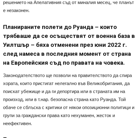
решението на Апелативния съд от миналия месец, че планът
е незаконен.
Планираните полети до Руанда – които
трябваше да се осъществят от военна база в
Уилтшър – бяха отменени през юни 2022 г.
след намеса в последния момент от страна
на Европейския съд по правата на човека.
Законодателството ще позволи на правителството да спира
хората, които пристигат нелегално във Великобритания, да
поискат убежище и да ги депортира или в страната им на
произход, или в т.нар. безопасна страна като Руанда. Той
обаче се сблъска с критики от някои опозиционни политици и
групи за граждански права като нехуманен, жесток и
неефективен.