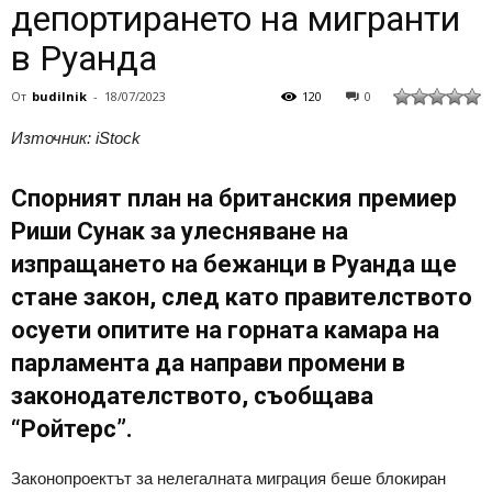
депортирането на мигранти
в Руанда
От
budilnik
-
18/07/2023
120
0
Източник: iStock
Спорният план на британския премиер
Риши Сунак за улесняване на
изпращането на бежанци в Руанда ще
стане закон, след като правителството
осуети опитите на горната камара на
парламента да направи промени в
законодателството, съобщава
“Ройтерс”.
Законопроектът за нелегалната миграция беше блокиран