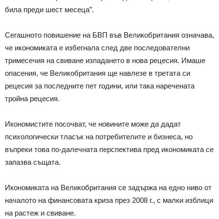
била преди шест месеца”.
Сегашното повишение на БВП във Великобритания означава,
че икономиката е избегнала след две последователни
тримесечия на свиване изпадането в нова рецесия. Имаше
опасения, че Великобритания ще навлезе в третата си
рецесия за последните пет години, или така наречената
тройна рецесия.
Икономистите посочват, че новините може да дадат
психологически тласък на потребителите и бизнеса, но
въпреки това по-далечната перспектива пред икономиката се
запазва същата.
Икономиката на Великобритания се задържа на едно ниво от
началото на финансовата криза през 2008 г., с малки изблици
на растеж и свиване.