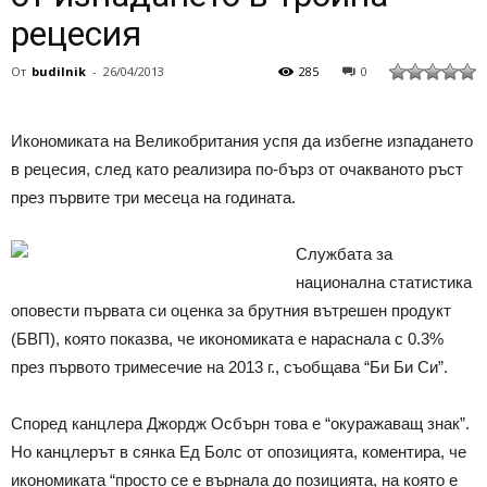
рецесия
От
budilnik
-
26/04/2013
285
0
Икономиката на Великобритания успя да избегне изпадането
в рецесия, след като реализира по-бърз от очакваното ръст
през първите три месеца на годината.
Службата за
национална статистика
оповести първата си оценка за брутния вътрешен продукт
(БВП), която показва, че икономиката е нараснала с 0.3%
през първото тримесечие на 2013 г., съобщава “Би Би Си”.
Според канцлера Джордж Осбърн това е “окуражаващ знак”.
Но канцлерът в сянка Ед Болс от опозицията, коментира, че
икономиката “просто се е върнала до позицията, на която е