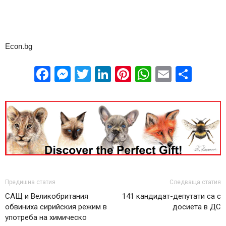
Econ.bg
Facebook
Messenger
Twitter
LinkedIn
Pinterest
WhatsApp
Email
Sha
Предишна статия
Следваща статия
САЩ и Великобритания
141 кандидат-депутати са с
обвиниха сирийския режим в
досиета в ДС
употреба на химическо