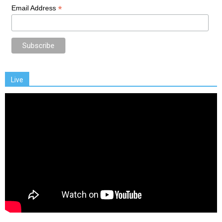
*
Email Address
Live