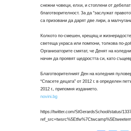
снежни човеци, елхи, и стоплени от дебелат
благотворителност. За да “заслужат правото
са призовани да дарят две лири, а малчуган
Колкото по-смешен, крещящ и жизнерадостен
светеща украса или помпони, толкова по-до
Организаторите смятат, че Денят на коледн
начин да проявят щедростта си, като същев
Благотворителният Ден на коледния пуловер
“Спасете децата” от 2012 г. в определен пет
2012 г., припомня изданието.
novini.bg
https://twitter.com/StGerardsSchool/status/1
ref_src=twsrc%5Etfw%7Ctwcamp%5Etweetem