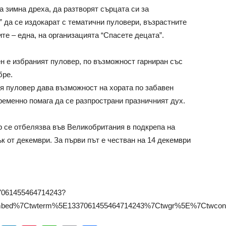
а зимна дреха, да разтворят сърцата си за
” да се издокарат с тематични пуловери, възрастните
ите – една, на организацията “Спасете децата”.
 е избраният пуловер, по възможност гарниран със
бре.
ия пуловер дава възможност на хората по забавен
ременно помага да се разпространи празничният дух.
 се отбелязва във Великобритания в подкрепа на
ък от декември. За първи път е честван на 14 декември
337061455464714243?
bed%7Ctwterm%5E1337061455464714243%7Ctwgr%5E%7Ctwcon%5E