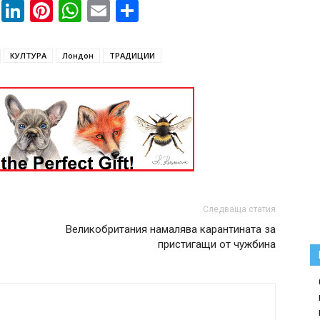
book
ssenger
Twitter
LinkedIn
Pinterest
WhatsApp
Email
Share
КУЛТУРА
Лондон
ТРАДИЦИИ
Следваща статия
Великобритания намалява карантината за
пристигащи от чужбина