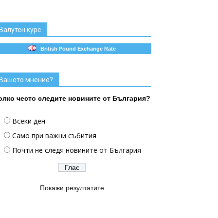
Валутен курс
British Pound Exchange Rate
Вашето мнение?
олко често следите новините от България?
Всеки ден
Само при важни събития
Почти не следя новините от България
Покажи резултатите