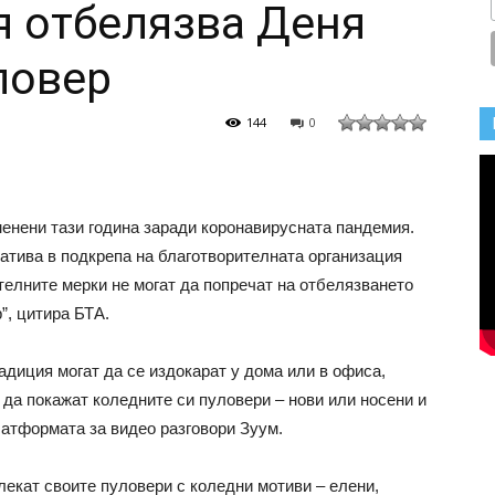
 отбелязва Деня
ловер
144
0
менени тази година заради коронавирусната пандемия.
атива в подкрепа на благотворителната организация
телните мерки не могат да попречат на отбелязването
р”, цитира БТА.
диция могат да се издокарат у дома или в офиса,
да покажат коледните си пуловери – нови или носени и
латформата за видео разговори Зуум.
лекат своите пуловери с коледни мотиви – елени,