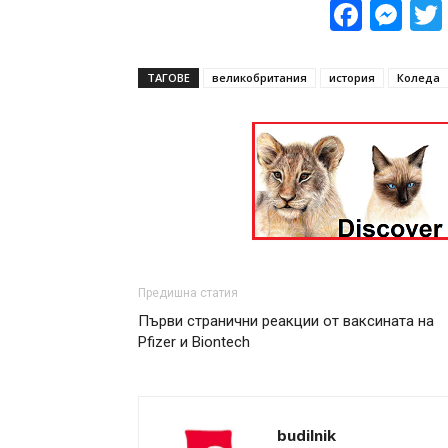
Face
Me
ТАГОВЕ
великобритания
история
Коледа
Предишна статия
Първи странични реакции от ваксината на
Pfizer и Biontech
budilnik