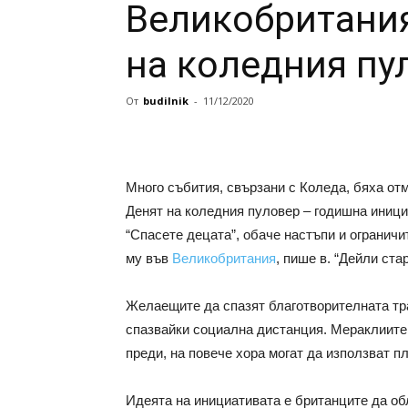
Великобритания
на коледния пу
От
budilnik
-
11/12/2020
Много събития, свързани с Коледа, бяха от
Денят на коледния пуловер – годишна иници
“Спасете децата”, обаче настъпи и ограничи
му във
Великобритания
, пише в. “Дейли ста
Желаещите да спазят благотворителната тра
спазвайки социална дистанция. Мераклиите 
преди, на повече хора могат да използват п
Идеята на инициативата е британците да об