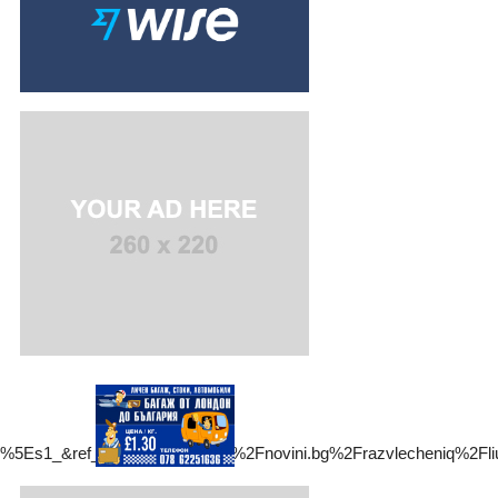
s1_&ref_url=https%3A%2F%2Fnovini.bg%2Frazvlecheniq%2Fli