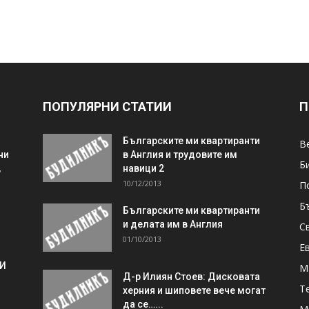
ПОПУЛЯРНИ СТАТИИ
П
Българските ми квартиранти
В
ни
в Англия и трудовите им
Б
,
навици 2
10/12/2013
П
Б
Българските ми квартиранти
и делата им в Англия
С
01/10/2013
Е
 И
М
Д-р Илиян Стоев: Дисковата
Т
херния и шиповете вече могат
да се…...