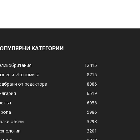
ОПУЛЯРНИ КАТЕГОРИИ
еликобритания
12415
изнес и Икономика
8715
одбрани от редактора
8086
ългария
6519
ветът
6056
вропа
5986
алки обяви
3293
ехнологии
3201