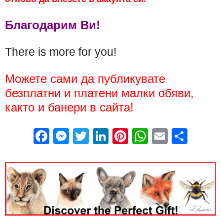
Благодарим Ви!
There is more for you!
Можете сами да публикувате
безплатни и платени малки обяви,
както и банери в сайта!
Facebook
Messenger
Twitter
LinkedIn
Pinterest
WhatsApp
Email
Sha