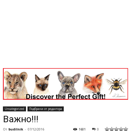
Uncategorized
Подбрани от редактора
Важно!!!
От
budilnik
-
07/12/2016
1601
0