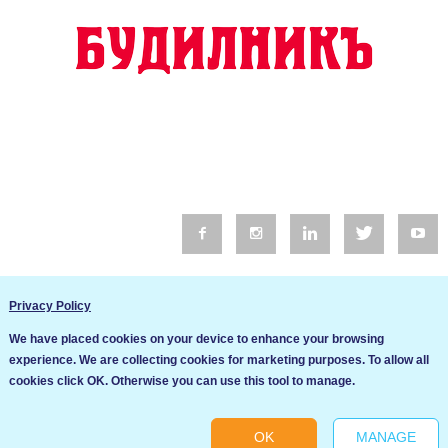
© 2016 Будилник. Всички права запазени.
Privacy Policy
Уебсайт изработка от Go Live UK
We have placed cookies on your device to enhance your browsing
Общи условия
experience. We are collecting cookies for marketing purposes. To allow all
Ние използваме бисквитки за да подобрим услугите си. Ако
cookies click OK. Otherwise you can use this tool to manage.
продължите да посещавате този сайт, ние приемаме, че се
Политика за сигурност и поверителност
съгласявате с използването им.
OK
MANAGE
Ok
Cookie settings