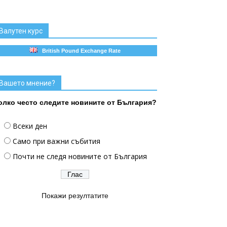
Валутен курс
British Pound Exchange Rate
Вашето мнение?
олко често следите новините от България?
Всеки ден
Само при важни събития
Почти не следя новините от България
Покажи резултатите