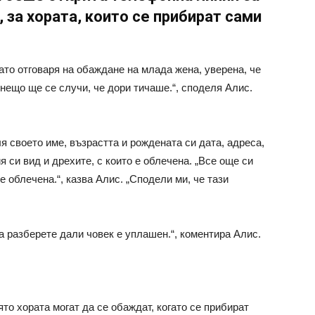
, за хората, които се прибират сами
ато отговаря на обаждане на млада жена, уверена, че
 нещо ще се случи, че дори тичаше.“, споделя Алис.
 своето име, възрастта и рождената си дата, адреса,
 си вид и дрехите, с които е облечена. „Все още си
 е облечена.“, казва Алис. „Сподели ми, че тази
а разберете дали човек е уплашен.“, коментира Алис.
то хората могат да се обаждат, когато се прибират