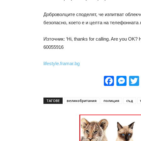
Доброволците споделят, че изпитват облекч
безопасно, което е и целта на телефонната 
Източник: ‘Hi, thanks for calling. Are you OK?
60055916
lifestyle.framar.bg
Face
Me
ТАГОВЕ
великобритания
полиция
съд