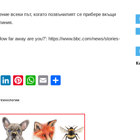
ение всеки път, когато позвънилият се прибере вкъщи
линия.
 How far away are you?’: https://www.bbc.com/news/stories-
К
book
ssenger
Twitter
LinkedIn
Pinterest
WhatsApp
Email
Share
технологии