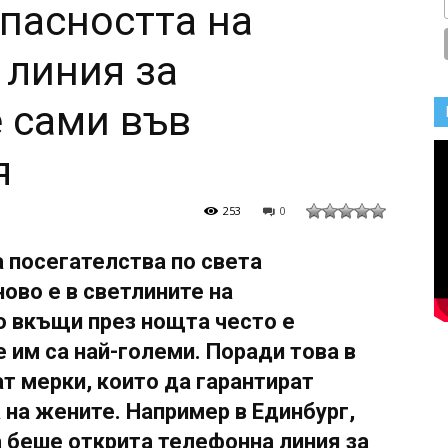
опасността на
 линия за
 сами във
я
253
0
 посегателства по света
ово е в светлините на
о вкъщи през нощта често е
 им са най-големи. Поради това в
 мерки, които да гарантират
 на жените. Например в Единбург,
 беше открита телефонна линия за