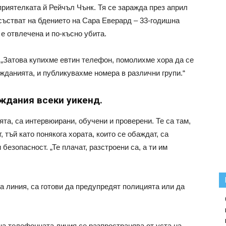
приятелката й Рейчъл Чънк. Тя се заражда през април
исъстват на бдението на Сара Еверард – 33-годишна
 е отвлечена и по-късно убита.
. „Затова купихме евтин телефон, помолихме хора да се
жданията, и публикувахме номера в различни групи.“
аждания всеки уикенд.
та, са интервюирани, обучени и проверени. Те са там,
, тъй като понякога хората, които се обаждат, са
безопасност. „Те плачат, разстроени са, а ти им
а линия, са готови да предупредят полицията или да
а телефонната линия се разпространява от уста на