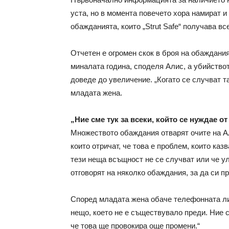
уста, но в момента повечето хора намират 
обажданията, които „Strut Safe“ получава вс
Отчетен е огромен скок в броя на обаждани
миналата година, споделя Алис, а убийств
доведе до увеличение. „Когато се случват та
младата жена.
„Ние сме тук за всеки, който се нуждае от
Множеството обаждания отварят очите на Ал
които отричат, че това е проблем, които казв
тези неща всъщност не се случват или че ул
отговорят на няколко обаждания, за да си п
Според младата жена обаче телефонната ли
нещо, което не е съществувало преди. Ние см
че това ще провокира още промени.“