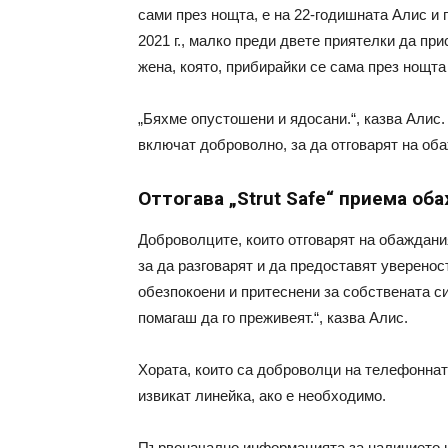
сами през нощта, е на 22-годишната Алис и 
2021 г., малко преди двете приятелки да пр
жена, която, прибирайки се сама през нощта
„Бяхме опустошени и ядосани.“, казва Алис
включат доброволно, за да отговарят на оба
Оттогава „Strut Safe“ приема об
Доброволците, които отговарят на обаждания
за да разговарят и да предоставят увереност
обезпокоени и притеснени за собствената си 
помагаш да го преживеят.“, казва Алис.
Хората, които са доброволци на телефоннат
извикат линейка, ако е необходимо.
Първоначално информацията за наличието н