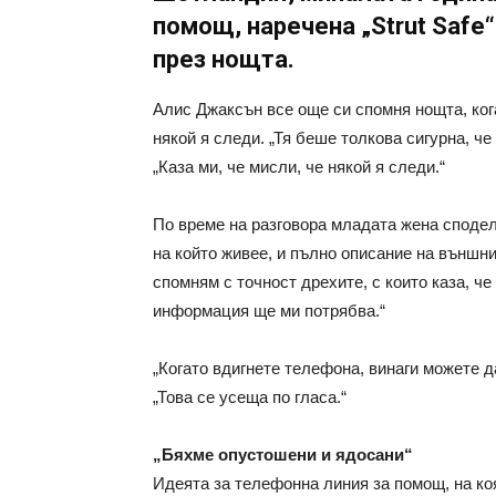
помощ, наречена „Strut Safe“
през нощта.
Алис Джаксън все още си спомня нощта, ког
някой я следи. „Тя беше толкова сигурна, че
„Каза ми, че мисли, че някой я следи.“
По време на разговора младата жена споделя
на който живее, и пълно описание на външния
спомням с точност дрехите, с които каза, че
информация ще ми потрябва.“
„Когато вдигнете телефона, винаги можете д
„Това се усеща по гласа.“
„Бяхме опустошени и ядосани“
Идеята за телефонна линия за помощ, на коя