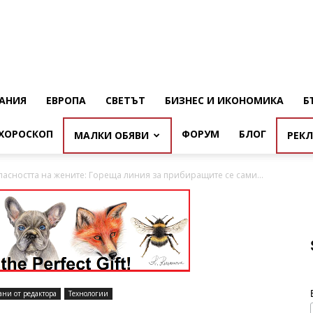
АНИЯ
ЕВРОПА
СВЕТЪТ
БИЗНЕС И ИКОНОМИКА
Б
ХОРОСКОП
ФОРУМ
БЛОГ
МАЛКИ ОБЯВИ
РЕК
пасността на жените: Гореща линия за прибиращите се сами...
ани от редактора
Технологии