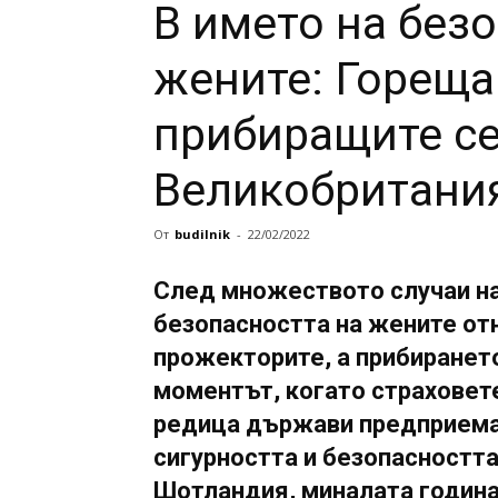
В името на без
жените: Гореща
прибиращите се
Великобритани
От
budilnik
-
22/02/2022
След множеството случаи на
безопасността на жените отн
прожекторите, а прибиранет
моментът, когато страховете
редица държави предприемат
сигурността и безопасността
Шотландия, миналата година