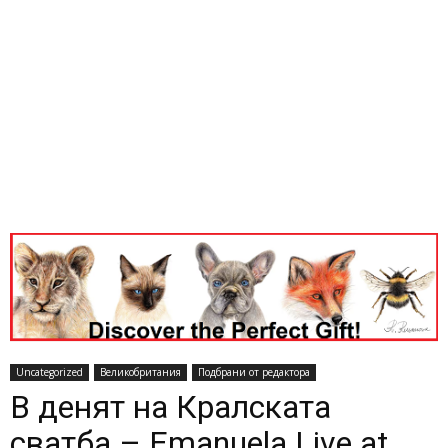
Uncategorized
Великобритания
Подбрани от редактора
В денят на Кралската
сватба – Emanuela Live at