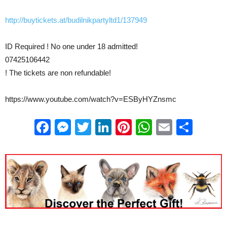
http://buytickets.at/budilnikpartyltd1/137949
ID Required ! No one under 18 admitted!
07425106442
! The tickets are non refundable!
https://www.youtube.com/watch?v=ESByHYZnsmc
Facebook
Messenger
Twitter
LinkedIn
Pinterest
WhatsApp
Email
Sha