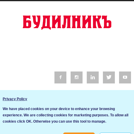
© 2016 Будилник. Всички права запазени.
Privacy Policy
Уебсайт изработка от Go Live UK
We have placed cookies on your device to enhance your browsing
Общи условия
experience. We are collecting cookies for marketing purposes. To allow all
Ние използваме бисквитки за да подобрим услугите си. Ако
cookies click OK. Otherwise you can use this tool to manage.
продължите да посещавате този сайт, ние приемаме, че се
Политика за сигурност и поверителност
съгласявате с използването им.