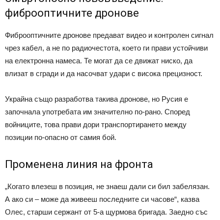
фиброоптичните дронове
Фиброоптичните дронове предават видео и контролен сигнал
чрез кабел, а не по радиочестота, което ги прави устойчиви
на електронна намеса. Те могат да се движат ниско, да
влизат в сгради и да насочват удари с висока прецизност.
Украйна също разработва такива дронове, но Русия е
започнала употребата им значително по-рано. Според
войниците, това прави дори транспортирането между
позиции по-опасно от самия бой.
Променена линия на фронта
„Когато влезеш в позиция, не знаеш дали си бил забелязан.
А ако си – може да живееш последните си часове“, казва
Олес, старши сержант от 5-а щурмова бригада. Заедно със