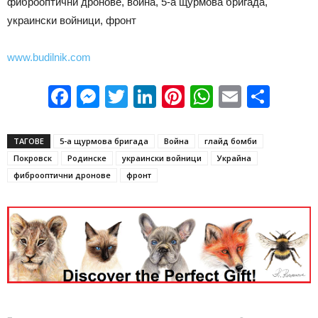
фиброоптични дронове, война, 5-а щурмова бригада,
украински войници, фронт
www.budilnik.com
Facebook
Messenger
Twitter
LinkedIn
Pinterest
WhatsApp
Email
Sha
ТАГОВЕ
5-а щурмова бригада
Война
глайд бомби
Покровск
Родинске
украински войници
Украйна
фиброоптични дронове
фронт