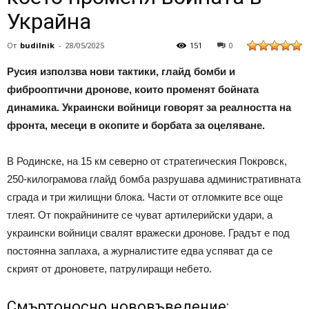
Украйна
От
budilnik
-
28/05/2025
151
0
Русия използва нови тактики, глайд бомби и
фиброоптични дронове, които променят бойната
динамика. Украински войници говорят за реалността на
фронта, месеци в окопите и борбата за оцеляване.
В Родинске, на 15 км северно от стратегическия Покровск,
250-килограмова глайд бомба разрушава административната
сграда и три жилищни блока. Части от отломките все още
тлеят. От покрайнините се чуват артилерийски удари, а
украински войници свалят вражески дронове. Градът е под
постоянна заплаха, а журналистите едва успяват да се
скрият от дроновете, патрулиращи небето.
Смъртоносно нововъведение: