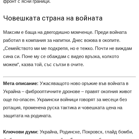
фронт с ясни граници.
Човешката страна на войната
Максим е баща на двегодишно момченце. Преди войната
работил в компания за напитки. Днес воюва в окопите.
„Семейството ми ме подкрепя, но е тежко. Почти не виждам
сина си. Поне му се обаждам с видео връзка, колкото
можем“, казва той, със сълзи в очите.
Мета описание:
Ужасяващото ново оръжие във войната в
Украйна – фиброоптичните дронове – правят окопния живот
още по-опасен. Украински войници говорят за месеци без
ротация, променена руска тактика и човешката цена на
защитата на родината.
Ключови думи:
Украйна, Родинске, Покровск, глайд бомби,