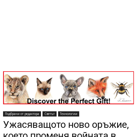
Подбрани от редактора
Светът
Технологии
Ужасяващото ново оръжие,
което променя войната в