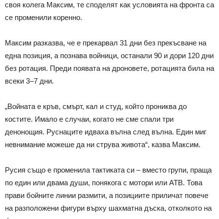
своя колега Максим, те споделят как условията на фронта са
се променили коренно.
Максим разказва, че е прекарвал 31 дни без прекъсване на
една позиция, а познава войници, останали 90 и дори 120 дни
без ротация. Преди появата на дроновете, ротацията била на
всеки 3–7 дни.
„Войната е кръв, смърт, кал и студ, който прониква до
костите. Имало е случаи, когато не сме спали три
денонощия. Руснаците идваха вълна след вълна. Един миг
невнимание можеше да ни струва живота“, казва Максим.
Русия също е променила тактиката си – вместо групи, праща
по един или двама души, понякога с мотори или АТВ. Това
прави бойните линии размити, а позициите приличат повече
на разположени фигури върху шахматна дъска, отколкото на