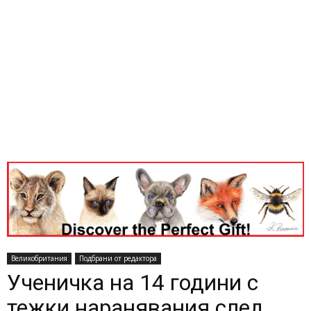
Великобритания
Подбрани от редактора
Ученичка на 14 години с
тежки наранявания след