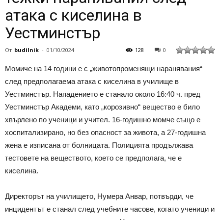
атака с киселина в
Уестминстър
От
budilnik
-
01/10/2024
128
0
Момиче на 14 години е с „животопроменящи наранявания“
след предполагаема атака с киселина в училище в
Уестминстър. Нападението е станало около 16:40 ч. пред
Уестминстър Академи, като „корозивно“ вещество е било
хвърлено по ученици и учител. 16-годишно момче също е
хоспитализирано, но без опасност за живота, а 27-годишна
жена е изписана от болницата. Полицията продължава
тестовете на веществото, което се предполага, че е
киселина.
Директорът на училището, Нумера Анвар, потвърди, че
инцидентът е станал след учебните часове, когато ученици и