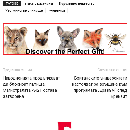
ТАГОВЕ
атака с киселина
Корозивно вещество
Уестминстър училище
ученичка
Предишна статия
Следваща статия
Наводненията продължават
Британските университети
да блокират пътища:
настояват за връщане към
Магистралата A421 остава
програмата „Еразъм“ след
затворена
Брекзит