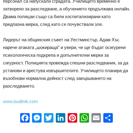
персонал са напускали сградата. Училището временно е
затворено за разследване, а обучението продължава онлайн.
Двама полицаи също са били хоспитализирани като
предпазна мярка, след като се почувствали зле.
Лидерът на общинския съвет на Уестминстър, Адам Хъг,
нарече атаката „шокираща“ и увери, че ще бъдат осигурени
психологическа подкрепа и допълнителни мерки за
сигурност. Полицията провежда спешни разследвания, за да
установи и арестува извършителите. Училището планира да
възобнови нормална дейност след завършването на
разследването.
www.budilnik.com
Facebook
Messenger
Twitter
LinkedIn
Pinterest
WhatsApp
Email
Sha