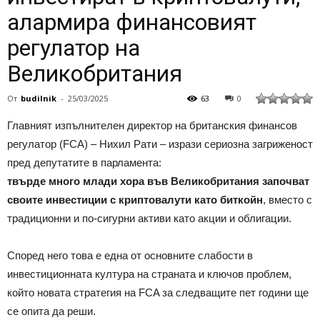
алармира финансовият
регулатор на
Великобритания
От
budilnik
-
25/03/2025
63
0
Главният изпълнителен директор на британския финансов
регулатор (FCA) – Нихил Рати – изрази сериозна загриженост
пред депутатите в парламента:
твърде много млади хора във Великобритания започват
своите инвестиции с криптовалути като биткойн
, вместо с
традиционни и по-сигурни активи като акции и облигации.
Според него това е една от основните слабости в
инвестиционната култура на страната и ключов проблем,
който новата стратегия на FCA за следващите пет години ще
се опита да реши.