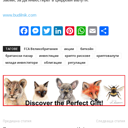
www.budilnik.com
Facebook
Messenger
Twitter
LinkedIn
Pinterest
WhatsApp
Email
Sha
ТАГОВЕ
FCA Великобритания
акции
биткойн
британски пазар
инвестиции
крипто рискове
криптовалути
млади инвеститори
облигации
регулации
Предишна статия
Следваща статия