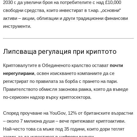
2030 г. да увеличи броя на потребителите с над £10,000
свободни средства, които инвестират в т.нар. „основни“
активи – акции, облигации и други традиционни финансови
инструменти.
Липсваща регулация при криптото
Криптовалутите в Обединеното кралство остават
почти
нерегулирани
, освен изискването компаниите да се
регистрират по правилата за борба с прането на пари.
Правителството обмисля законова рамка, която да въведе
по-сериозен надзор върху криптосектора.
Според проучване на YouGov, 12% от британските възрастни
– около 7 милиона души – вече притежават криптоактиви.
Най-често това са мъже под 35 години, които дори теглят
заеми, за да инвестират в цифрови валути.