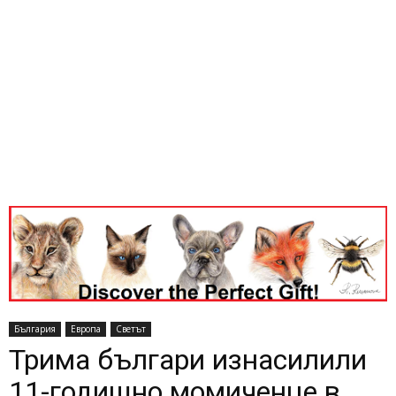
България
Европа
Светът
Трима българи изнасилили
11-годишно момиченце в