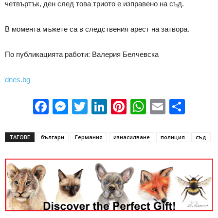
четвъртък, ден след това триото е изправено на съд.
В момента мъжете са в следствения арест на затвора.
По публикацията работи: Валерия Белчевска
dnes.bg
Facebook
Messenger
Twitter
LinkedIn
Pinterest
WhatsApp
Email
Sha
ТАГОВЕ
българи
Германия
изнасилване
полиция
съд