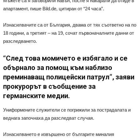
Мъжете са я заговорили навън, после я накарали да отиде в
апартамент, пише Bild.de, цитиран от “24 часа”.
Изнасилвачите са от България, двама от тях съответно на по
18 години, а третият – на 19, сочат първоначалните данни от
разследването.
“След това момичето e избягало и се
обърнало за помощ към наблизо
преминаващ полицейски патрул”, заяви
прокурорът в съобщение за
германските медии.
Униформените служители се погрижили за пострадалата и
веднага започнаха да разследват случая.
Изнасилването е извършено от българите миналия