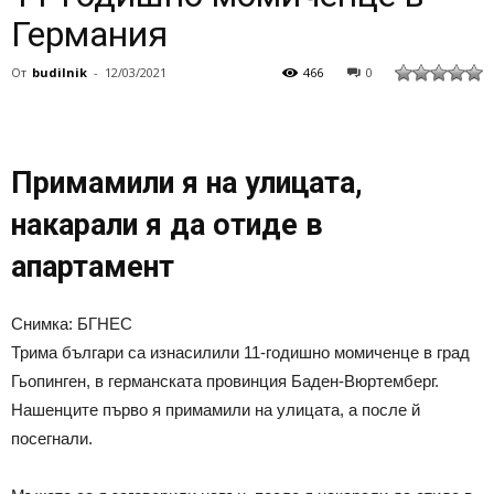
Германия
От
budilnik
-
12/03/2021
466
0
Примамили я на улицата,
накарали я да отиде в
апартамент
Снимка: БГНЕС
Трима българи са изнасилили 11-годишно момиченце в град
Гьопинген, в германската провинция Баден-Вюртемберг.
Нашенците първо я примамили на улицата, а после й
посегнали.