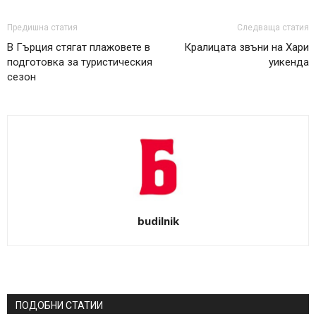
Предишна статия
Следваща статия
В Гърция стягат плажовете в
Кралицата звъни на Хари
подготовка за туристическия
уикенда
сезон
budilnik
ПОДОБНИ СТАТИИ