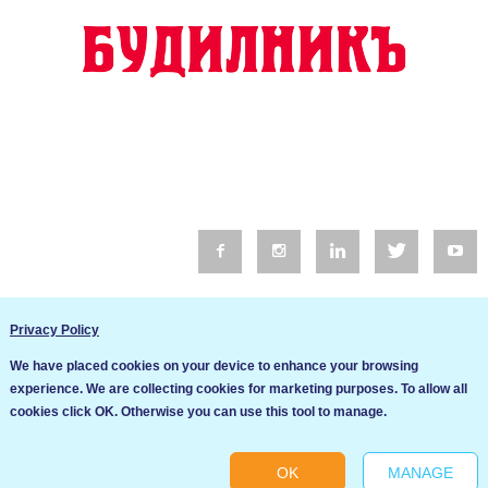
© 2016 Будилник. Всички права запазени.
Privacy Policy
Уебсайт изработка от Go Live UK
We have placed cookies on your device to enhance your browsing
Общи условия
experience. We are collecting cookies for marketing purposes. To allow all
Ние използваме бисквитки за да подобрим услугите си. Ако
cookies click OK. Otherwise you can use this tool to manage.
продължите да посещавате този сайт, ние приемаме, че се
Политика за сигурност и поверителност
съгласявате с използването им.
OK
MANAGE
Ok
Cookie settings