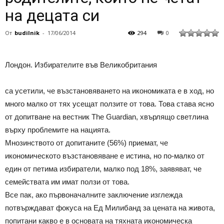
на децата си
От
budilnik
-
17/06/2014
294
0
Лондон. Избирателите във Великобритания
са усетили, че възстановяването на икономиката е в ход, но
много малко от тях усещат ползите от това. Това става ясно
от допитване на вестник The Guardian, хвърлящо светлина
върху проблемите на нацията.
Мнозинството от допитаните (56%) приемат, че
икономическото възстановяване е истина, но по-малко от
един от петима избиратели, малко под 18%, заявяват, че
семействата им имат ползи от това.
Все пак, ако първоначалните заключение изглежда
потвърждават фокуса на Ед Милибанд за цената на живота,
попитани какво е в основата на тяхната икономическа