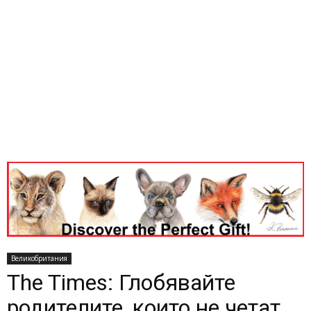
Великобритания
The Times: Глобявайте
родителите, които не четат