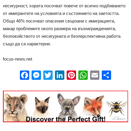
несигурност, хората посочват повече от всичко подбиването
от имигрантите на условията и състоянието на заетостта.
Общо 46% посочват опасения свързани с имиграцията,
макар проблемите около размера на възнагражденията,
безпокойството от несигурната и безперспективна работа
също да са характерни.
focus-news.net
Facebook
Messenger
Twitter
LinkedIn
Pinterest
WhatsApp
Email
Sha