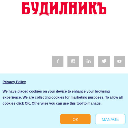
© 2016 Будилник. Всички права запазени.
Privacy Policy
Уебсайт изработка от Go Live UK
We have placed cookies on your device to enhance your browsing
Общи условия
experience. We are collecting cookies for marketing purposes. To allow all
Ние използваме бисквитки за да подобрим услугите си. Ако
cookies click OK. Otherwise you can use this tool to manage.
продължите да посещавате този сайт, ние приемаме, че се
Политика за сигурност и поверителност
съгласявате с използването им.
OK
MANAGE
Ok
Cookie settings