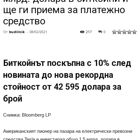
ще ги приема за платежно
средство
От
budilnik
-
08/02/2021
217
0
Биткойнът поскъпна с 10% след
новината до нова рекордна
стойност от 42 595 долара за
брой
Снимка: Bloomberg LP
Американският пионер на пазара на електрически превозни
средства Tesla e инвестирал общо 1,5 млрд. долара в