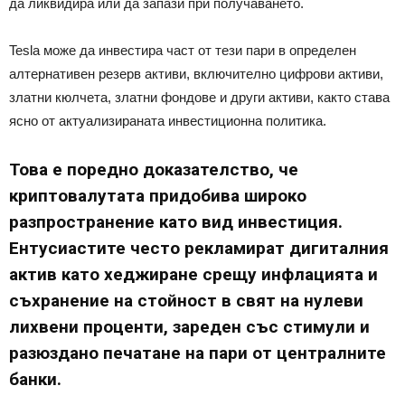
да ликвидира или да запази при получаването.
Tesla може да инвестира част от тези пари в определен
алтернативен резерв активи, включително цифрови активи,
златни кюлчета, златни фондове и други активи, както става
ясно от актуализираната инвестиционна политика.
Това е поредно доказателство, че
криптовалутата придобива широко
разпространение като вид инвестиция.
Ентусиастите често рекламират дигиталния
актив като хеджиране срещу инфлацията и
съхранение на стойност в свят на нулеви
лихвени проценти, зареден със стимули и
разюздано печатане на пари от централните
банки.