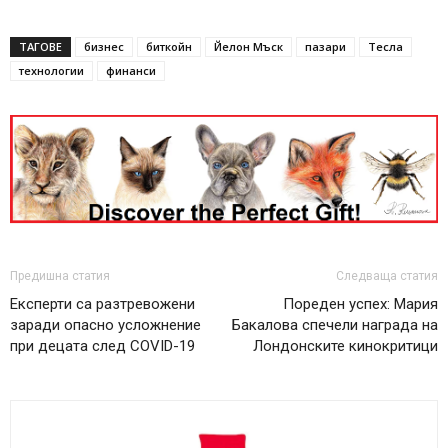
ТАГОВЕ
бизнес
биткойн
Йелон Мъск
пазари
Тесла
технологии
финанси
Предишна статия
Следваща статия
Експерти са разтревожени
Пореден успех: Мария
заради опасно усложнение
Бакалова спечели награда на
при децата след COVID-19
Лондонските кинокритици