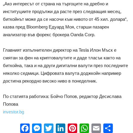
„Ако интересът от страна на търгоците на дребно и
институциите продължи да расте през следващия месец,
биткойнът може да се насочи към нивото от 45 хил. долара“,
казва пред Bloomberg Едуард Моя, старши пазарен
анализатор във форекс брокера Oanda Corp.
Главният изпълнителен директор на Tesla Илон Мъск е
смятан за фен на криптовалутите и даде тласък както на
биткойна, така и на други дигитални валути през последните
няколко седмици. Цифровата валута доджкойн например
достигна рекордно високо ниво в понеделник.
По статията работиха: Бойчо Попов, редактор Десислава
Попова
investor.bg
Facebook
Messenger
Twitter
LinkedIn
Pinterest
WhatsApp
Email
Sha