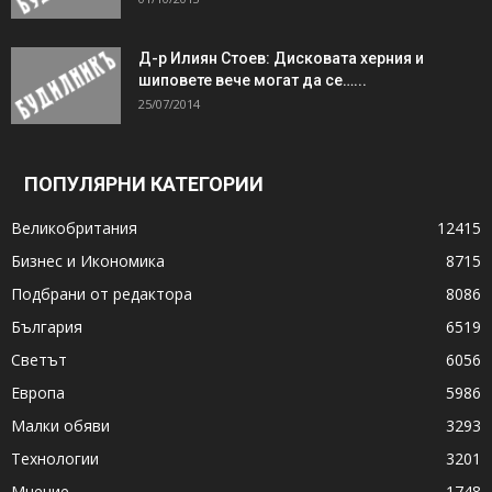
Д-р Илиян Стоев: Дисковата херния и
шиповете вече могат да се…...
25/07/2014
ПОПУЛЯРНИ КАТЕГОРИИ
Великобритания
12415
Бизнес и Икономика
8715
Подбрани от редактора
8086
България
6519
Светът
6056
Европа
5986
Малки обяви
3293
Технологии
3201
Мнение
1748