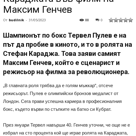
Максим Генчев
От
budilnik
-
31/05/2023
88
0
Шампионът по бокс Тервел Пулев е на
път да пробие в киното, и то в ролята на
Стефан Караджа. Това заяви самият
Максим Генчев, който е сценарист и
режисьор на филма за революционера.
„В главната роля трябва да е голям мъжкар“, отсече
режисьорът. Пулев е олимпийски бронзов медалист от
Лондон. Сега прави успешна кариера в професионалния
бокс, където върви по стъпките на батко си Кубрат.
През януари Тервел навърши 40. Генчев уточни, че още не е
избрал на сто процента кой ще играе ролята на Караджата,