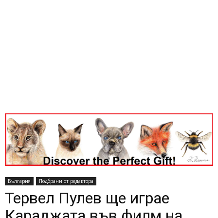
България
Подбрани от редактора
Тервел Пулев ще играе
Караджата във филм на