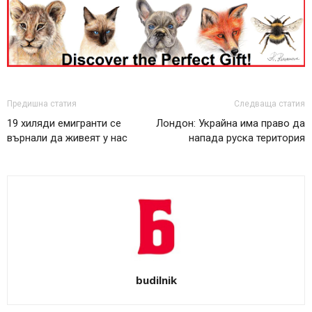
Предишна статия
Следваща статия
19 хиляди емигранти се
Лондон: Украйна има право да
върнали да живеят у нас
напада руска територия
budilnik