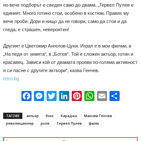
но вече подборът е сведен само до двама. „Тервел Пулев е
единият. Много готино стои, особено в костюм. Правих му
вече проби. Дори и нищо да не говори, само да стои и да
гледа, е страшен, невероятен!
Другият е Цветомир Ангелов-Цуки. Играл е в мои филми, в
„На педя от земята“, в „Ботев“. Той е сложен актьор, готин и
красавец. Зависи кой от двамата прояви по-голяма активност
и си пасне с другите актьори“, казва Генчев.
retro.bg
Facebook
Messenger
Twitter
LinkedIn
Pinterest
WhatsApp
Email
Sha
ТАГОВЕ
актьор
бокс
Караджа
Максим Генчев
революционер
роля
Тервел Пулев
филм