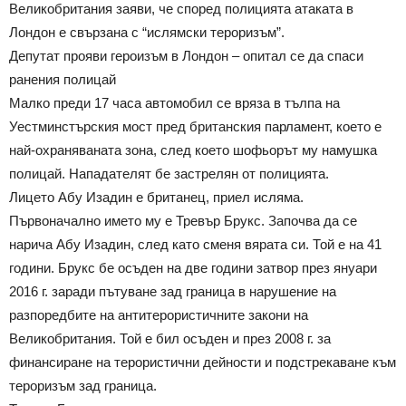
Великобритания заяви, че според полицията атаката в
Лондон е свързана с “ислямски тероризъм”.
Депутат прояви героизъм в Лондон – опитал се да спаси
ранения полицай
Малко преди 17 часа автомобил се вряза в тълпа на
Уестминстърския мост пред британския парламент, което е
най-охраняваната зона, след което шофьорът му намушка
полицай. Нападателят бе застрелян от полицията.
Лицето Абу Изадин е британец, приел исляма.
Първоначално името му е Тревър Брукс. Започва да се
нарича Абу Изадин, след като сменя вярата си. Той е на 41
години. Брукс бе осъден на две години затвор през януари
2016 г. заради пътуване зад граница в нарушение на
разпоредбите на антитерористичните закони на
Великобритания. Той е бил осъден и през 2008 г. за
финансиране на терористични дейности и подстрекаване към
тероризъм зад граница.