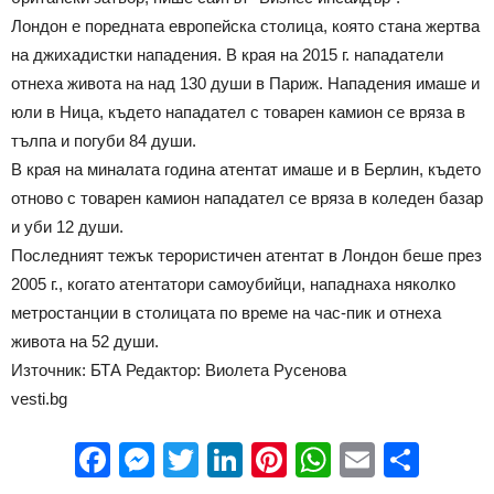
Лондон е поредната европейска столица, която стана жертва
на джихадистки нападения. В края на 2015 г. нападатели
отнеха живота на над 130 души в Париж. Нападения имаше и
юли в Ница, където нападател с товарен камион се вряза в
тълпа и погуби 84 души.
В края на миналата година атентат имаше и в Берлин, където
отново с товарен камион нападател се вряза в коледен базар
и уби 12 души.
Последният тежък терористичен атентат в Лондон беше през
2005 г., когато атентатори самоубийци, нападнаха няколко
метростанции в столицата по време на час-пик и отнеха
живота на 52 души.
Източник: БТА Редактор: Виолета Русенова
vesti.bg
Facebook
Messenger
Twitter
LinkedIn
Pinterest
WhatsApp
Email
Sha