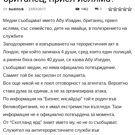
От
budilnik
-
23/03/2017
1492
0
Медии съобщават името Абу Изадин, британец, приел
исляма, със семейство, дете на ямайци, в полезрението на
службите
Заподозреният в извършването на терористичния акт в
Лондон, при който загинаха 4 души, сред които един полицай,
а ранени бяха около 40 души, се казва Абу Изедин,
съобщават медии, но няма официално потвърждение.
Самият той бе застрелян от полицията.
Все още никой не е поел отговорност за атентата. Вероятно
става дума за единак, а не за организирана атака.
По информация на “Бизнес инсайдър” той е роден във
Великобритания, но е имал екстремистки възгледи. Тази
информация не е официално потвърдена за момента.
От “Скотланд ярд” знаят името му, но не го съобщават.
Служител на антитерористичните служби във