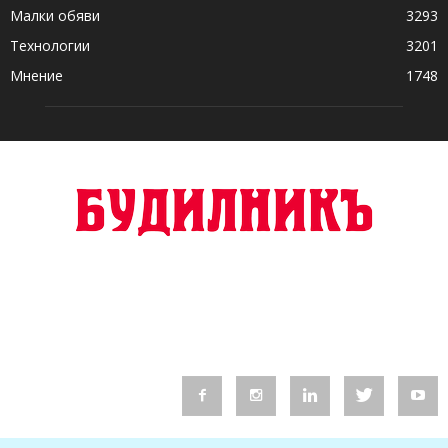
Малки обяви
3293
Технологии
3201
Мнение
1748