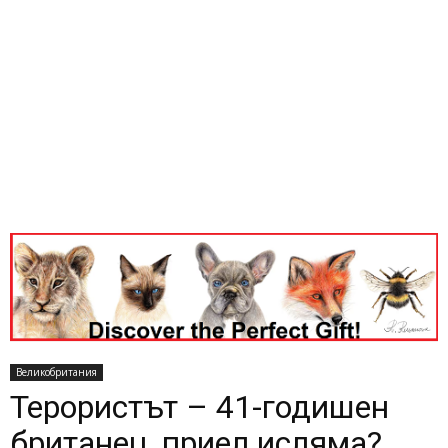
Великобритания
Терористът – 41-годишен
британец, приел исляма?