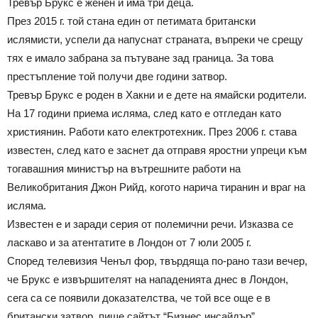
Тревър Брукс е женен и има три деца.
През 2015 г. той стана един от петимата британски
ислямисти, успели да напуснат страната, въпреки че срещу
тях е имало забрана за пътуване зад граница. За това
престъпление той получи две години затвор.
Тревър Брукс е роден в Хакни и е дете на ямайски родители.
На 17 години приема исляма, след като е отгледан като
християнин. Работи като електротехник. През 2006 г. става
известен, след като е заснет да отправя яростни упреци към
тогавашния министър на вътрешните работи на
Великобритания Джон Рийд, когото нарича тиранин и враг на
исляма.
Известен е и заради серия от полемични речи. Изказва се
ласкаво и за атентатите в Лондон от 7 юли 2005 г.
Според телевизия Ченъл фор, твърдяща по-рано тази вечер,
че Брукс е извършителят на нападенията днес в Лондон,
сега са се появили доказателства, че той все още е в
британски затвор, пише сайтът “Бизнес инсайдър”.