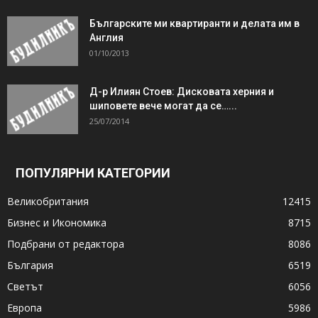
Българските ми квартиранти и делата им в
Англия
01/10/2013
Д-р Илиян Стоев: Дисковата херния и
шиповете вече могат да се…...
25/07/2014
ПОПУЛЯРНИ КАТЕГОРИИ
Великобритания
12415
Бизнес и Икономика
8715
Подбрани от редактора
8086
България
6519
Светът
6056
Европа
5986