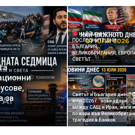
НАЙ-ВАЖНОТО ОТ
ПОСЛЕДНИТЕ ДНИ:
БЪЛГАРИЯ,
ВЕЛИКОБРИТАНИЯ, ЕВРОП
СВЕТЪТ
та
рационни
усове,
Светът и България днес, 1
а за
юли 2026 г.: нови удари
между САЩ и Иран, жеги и
пожари във Великобритан
трагедия в Банкок