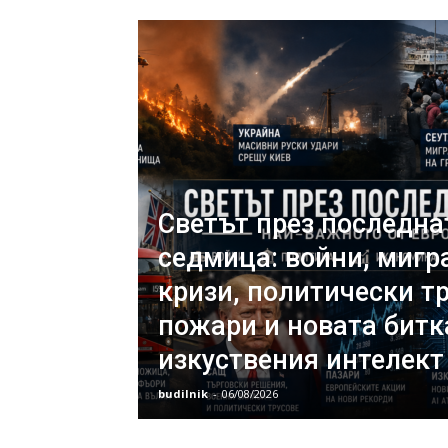
Светът през последна
седмица: войни, миг
кризи, политически тр
пожари и новата битк
изкуствения интелект
budilnik
-
06/08/2026