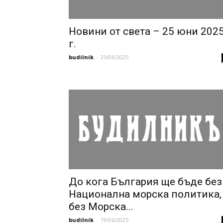
Новини от света – 25 юни 202
г.
budilnik
-
25/06/2025
До кога България ще бъде без
Национална морска политика,
без Морска...
budilnik
-
19/06/2025