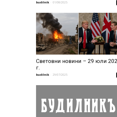
budilnik
-
01/08/2025
Световни новини – 29 юли 20
г.
budilnik
-
29/07/2025