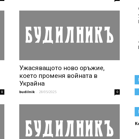
Ужасяващото ново оръжие,
което променя войната в
Украйна
budilnik
-
28/05/2025
0
0
К