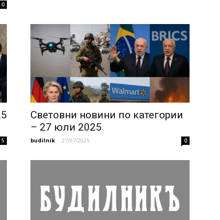
0
25
Световни новини по категории
– 27 юли 2025
budilnik
-
27/07/2025
5
0