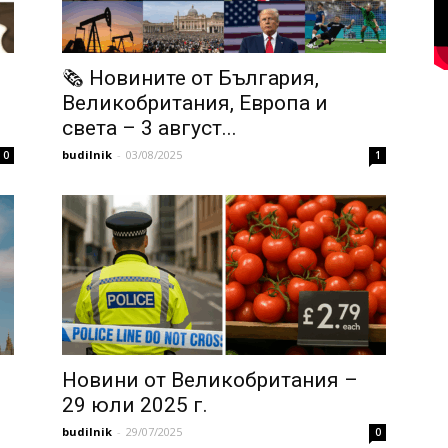
🗞 Новините от България,
Великобритания, Европа и
света – 3 август...
budilnik
-
03/08/2025
0
1
Новини от Великобритания –
29 юли 2025 г.
budilnik
-
29/07/2025
0