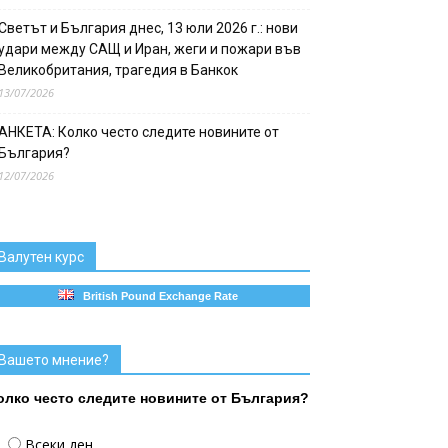
Светът и България днес, 13 юли 2026 г.: нови
удари между САЩ и Иран, жеги и пожари във
Великобритания, трагедия в Банкок
13/07/2026
АНКЕТА: Колко често следите новините от
България?
12/07/2026
Валутен курс
British Pound Exchange Rate
Вашето мнение?
олко често следите новините от България?
Всеки ден