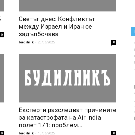
5
Светът днес: Конфликтът
между Израел и Иран се
задълбочава
0
budilnik
-
20/06/2025
0
Експерти разследват причините
за катастрофата на Air India
полет 171: проблем...
budilnik
-
13/06/2025
0
0