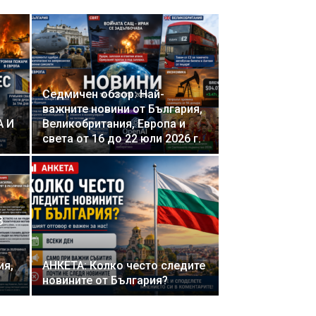
Седмичен обзор: Най-
важните новини от България,
А И
Великобритания, Европа и
света от 16 до 22 юли 2026 г.
3
ия,
АНКЕТА: Колко често следите
новините от България?