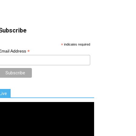
Subscribe
*
indicates required
*
Email Address
Live