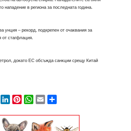
о нападение в региона за последната година.
за унция – рекорд, подкрепен от очаквания за
 от стагфлация.
етрол, докато ЕС обсъжда санкции срещу Китай
book
ssenger
Twitter
LinkedIn
Pinterest
WhatsApp
Email
Share