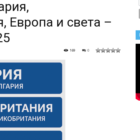
ария,
, Европа и света –
25
169
0