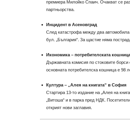
премиера Милойко Спаич. Очакват се раз
партньорства.
Инцидент в Асеновград
След катастрофа между два автомобила е
бул. „България“. За щастие няма пострад
Икономика – потребителската кошница
Държавната комисия по стоковите борси 
основната потребителска кошница е 98 л
Култура – „Алея на книгата“ в София
Стартира 13-то издание на „Алея на книг
„Витоша“ и в парка пред НДК. Посетители
открият нови заглавия.