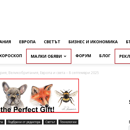
АНИЯ
ЕВРОПА
СВЕТЪТ
БИЗНЕС И ИКОНОМИКА
Б
ХОРОСКОП
ФОРУМ
БЛОГ
МАЛКИ ОБЯВИ
РЕК
рия, Великобритания, Европа и света – 8 септември 2025
па
Подбрани от редактора
Светът
Технологии