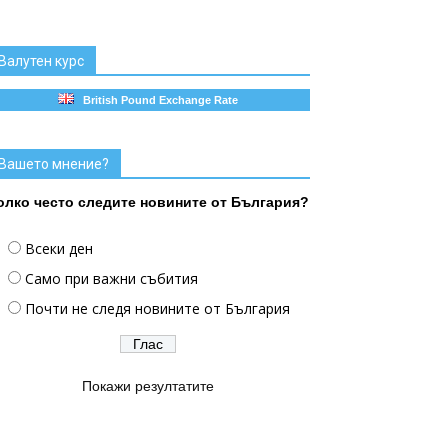
Валутен курс
British Pound Exchange Rate
Вашето мнение?
олко често следите новините от България?
Всеки ден
Само при важни събития
Почти не следя новините от България
Покажи резултатите