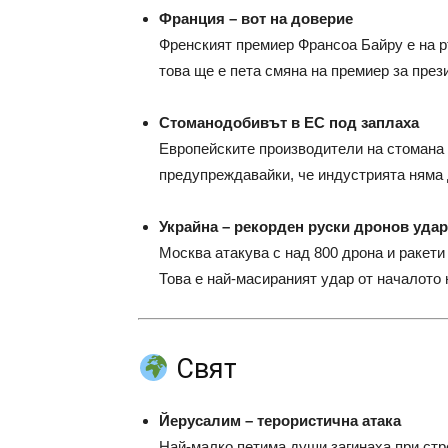
Франция – вот на доверие
Френският премиер Франсоа Байру е на р
това ще е пета смяна на премиер за през
Стоманодобивът в ЕС под заплаха
Европейските производители на стомана 
предупреждавайки, че индустрията няма 
Украйна – рекорден руски дронов удар
Москва атакува с над 800 дрона и ракети
Това е най-масираният удар от началото 
Свят
Йерусалим – терористична атака
Най-малко петима души загинаха при стр