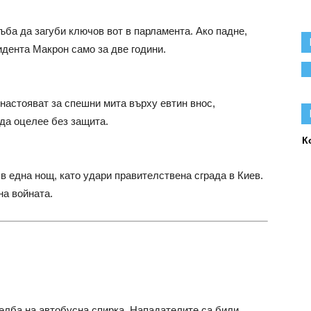
ъба да загуби ключов вот в парламента. Ако падне,
идента Макрон само за две години.
настояват за спешни мита върху евтин внос,
да оцелее без защита.
К
 в една нощ, като удари правителствена сграда в Киев.
на войната.
елба на автобусна спирка. Нападателите са били