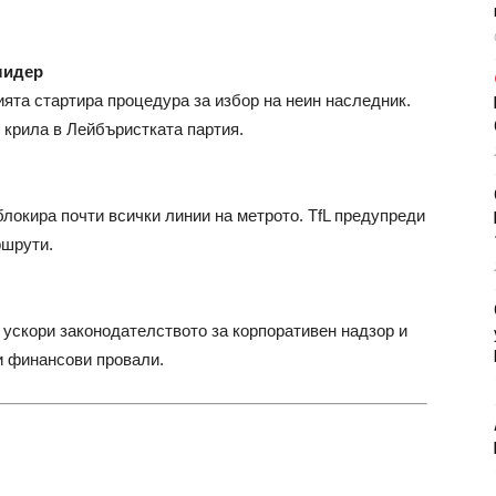
лидер
ята стартира процедура за избор на неин наследник.
крила в Лейбъристката партия.
окира почти всички линии на метрото. TfL предупреди
ршрути.
 ускори законодателството за корпоративен надзор и
и финансови провали.