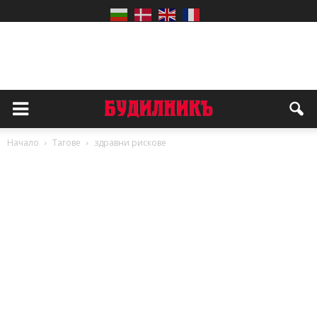
Начало
Тагове
здравни рискове