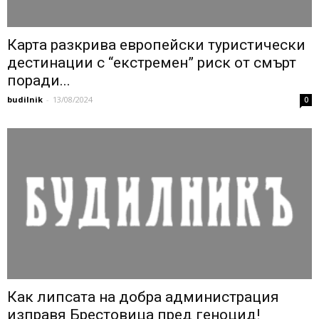
Карта разкрива европейски туристически
дестинации с “екстремен” риск от смърт
поради...
budilnik
-
13/08/2024
0
Как липсата на добра администрация
изправя Брестовица пред геноцид!