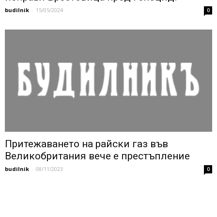
budilnik
-
15/05/2024
0
Притежаването на райски газ във
Великобритания вече е престъпление
budilnik
-
08/11/2023
0