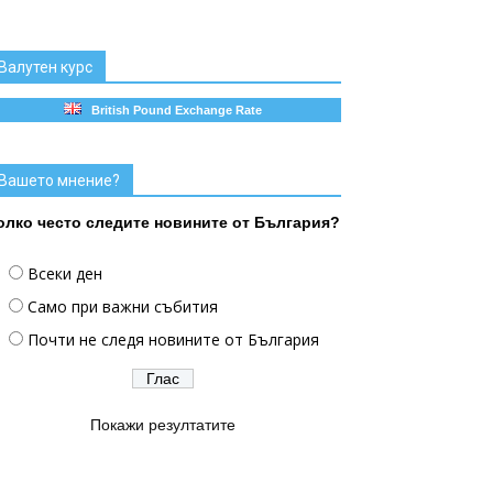
Валутен курс
British Pound Exchange Rate
Вашето мнение?
олко често следите новините от България?
Всеки ден
Само при важни събития
Почти не следя новините от България
Покажи резултатите