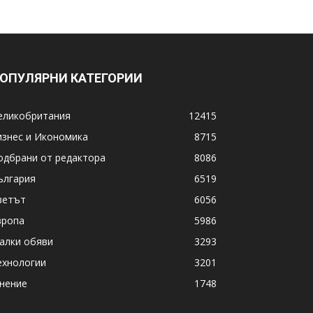
ОПУЛЯРНИ КАТЕГОРИИ
еликобритания
12415
изнес и Икономика
8715
одбрани от редактора
8086
ългария
6519
ветът
6056
вропа
5986
алки обяви
3293
ехнологии
3201
нение
1748