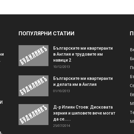
ПОПУЛЯРНИ СТАТИИ
П
Българските ми квартиранти
В
ни
в Англия и трудовите им
Б
,
навици 2
10/12/2013
П
Б
Българските ми квартиранти
и делата им в Англия
С
01/10/2013
Е
 И
М
Д-р Илиян Стоев: Дисковата
Т
херния и шиповете вече могат
да се…...
М
25/07/2014
,