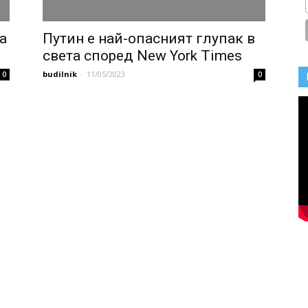
а
Путин е най-опасният глупак в
света според New York Times
budilnik
-
11/05/2023
0
0