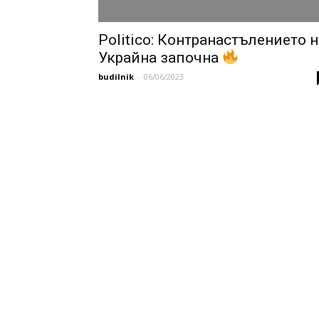
Politico: Контранастълението н
Украйна започна
budilnik
-
06/06/2023