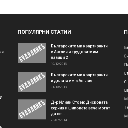
ПОПУЛЯРНИ СТАТИИ
П
Българските ми квартиранти
В
ни
в Англия и трудовите им
Б
,
навици 2
10/12/2013
П
Б
Българските ми квартиранти
и делата им в Англия
С
01/10/2013
Е
 И
М
Д-р Илиян Стоев: Дисковата
Т
херния и шиповете вече могат
да се…...
М
25/07/2014
,