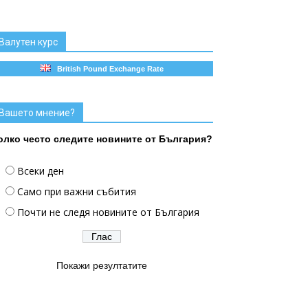
Валутен курс
British Pound Exchange Rate
Вашето мнение?
олко често следите новините от България?
Всеки ден
Само при важни събития
Почти не следя новините от България
Покажи резултатите