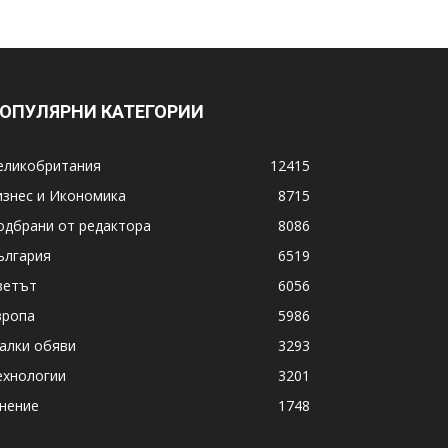
ОПУЛЯРНИ КАТЕГОРИИ
еликобритания
12415
изнес и Икономика
8715
одбрани от редактора
8086
ългария
6519
ветът
6056
вропа
5986
алки обяви
3293
ехнологии
3201
нение
1748