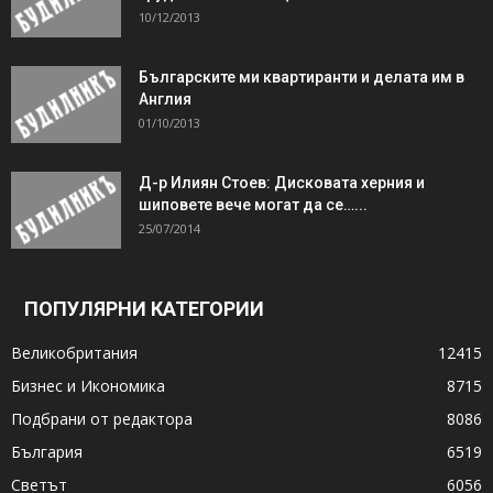
10/12/2013
Българските ми квартиранти и делата им в
Англия
01/10/2013
Д-р Илиян Стоев: Дисковата херния и
шиповете вече могат да се…...
25/07/2014
ПОПУЛЯРНИ КАТЕГОРИИ
Великобритания
12415
Бизнес и Икономика
8715
Подбрани от редактора
8086
България
6519
Светът
6056