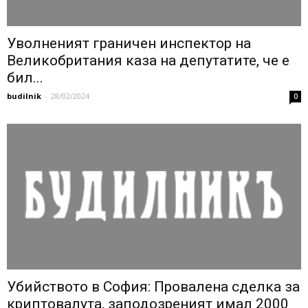
Уволненият граничен инспектор на
Великобритания каза на депутатите, че е
бил...
budilnik
-
28/02/2024
0
Убийството в София: Провалена сделка за
криптовалута, заподозреният имал 2000