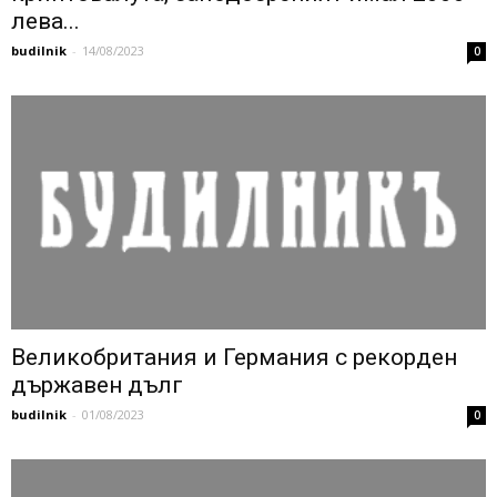
лева...
budilnik
-
14/08/2023
0
Великобритания и Германия с рекорден
държавен дълг
budilnik
-
01/08/2023
0