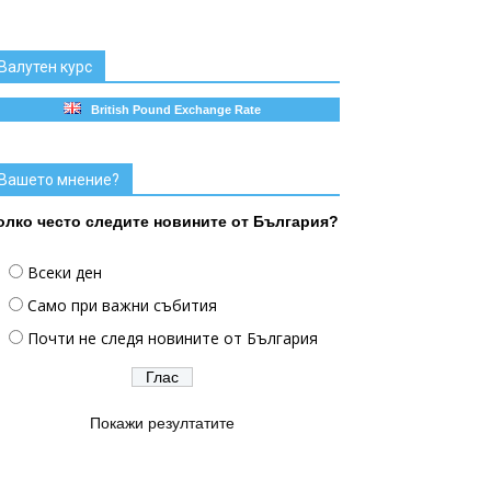
Валутен курс
British Pound Exchange Rate
Вашето мнение?
олко често следите новините от България?
Всеки ден
Само при важни събития
Почти не следя новините от България
Покажи резултатите