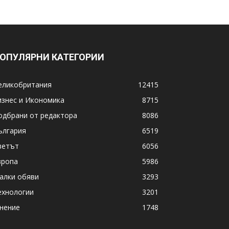
ОПУЛЯРНИ КАТЕГОРИИ
еликобритания
12415
изнес и Икономика
8715
одбрани от редактора
8086
ългария
6519
ветът
6056
вропа
5986
алки обяви
3293
ехнологии
3201
нение
1748