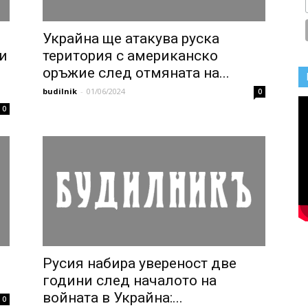
Украйна ще атакува руска
и
територия с американско
оръжие след отмяната на...
budilnik
-
01/06/2024
0
0
Русия набира увереност две
години след началото на
войната в Украйна:...
0