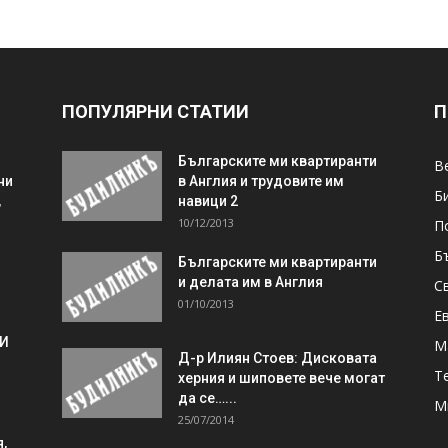
ПОПУЛЯРНИ СТАТИИ
П
Българските ми квартиранти
В
ни
в Англия и трудовите им
Б
,
навици 2
10/12/2013
П
Б
Българските ми квартиранти
и делата им в Англия
С
01/10/2013
Е
 И
М
Д-р Илиян Стоев: Дисковата
Т
херния и шиповете вече могат
да се…...
М
25/07/2014
,