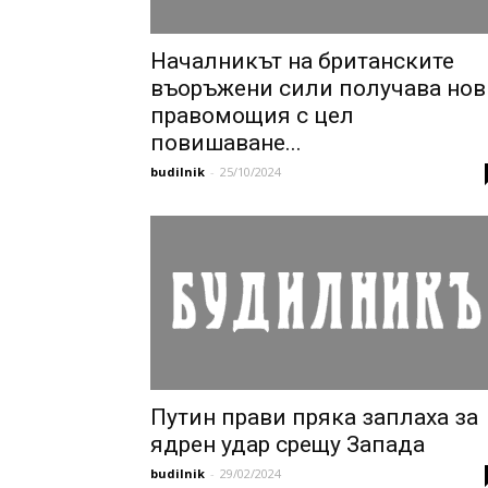
Началникът на британските
въоръжени сили получава нов
правомощия с цел
повишаване...
budilnik
-
25/10/2024
Путин прави пряка заплаха за
ядрен удар срещу Запада
budilnik
-
29/02/2024