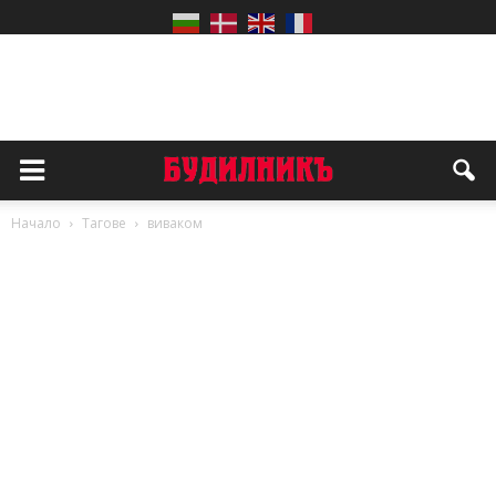
Начало
Тагове
виваком