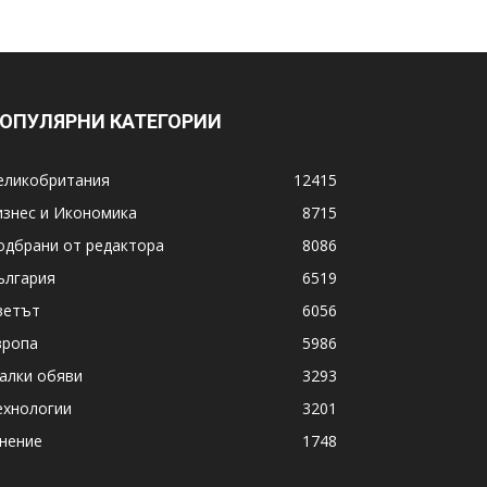
ОПУЛЯРНИ КАТЕГОРИИ
еликобритания
12415
изнес и Икономика
8715
одбрани от редактора
8086
ългария
6519
ветът
6056
вропа
5986
алки обяви
3293
ехнологии
3201
нение
1748