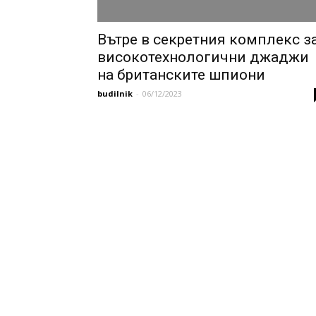
Вътре в секретния комплекс з
високотехнологични джаджи
на британските шпиони
budilnik
-
06/12/2023