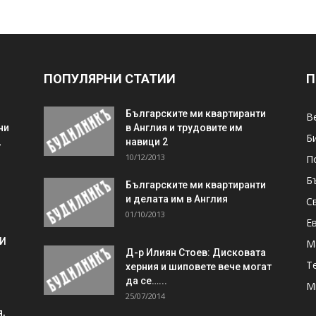
ПОПУЛЯРНИ СТАТИИ
П
Българските ми квартиранти
В
ни
в Англия и трудовите им
Б
,
навици 2
10/12/2013
П
Б
Българските ми квартиранти
и делата им в Англия
С
01/10/2013
Е
 И
М
Д-р Илиян Стоев: Дисковата
Т
херния и шиповете вече могат
да се…...
М
25/07/2014
,