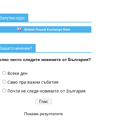
Валутен курс
British Pound Exchange Rate
Вашето мнение?
олко често следите новините от България?
Всеки ден
Само при важни събития
Почти не следя новините от България
Покажи резултатите