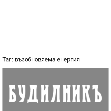
Таг: възобновяема енергия