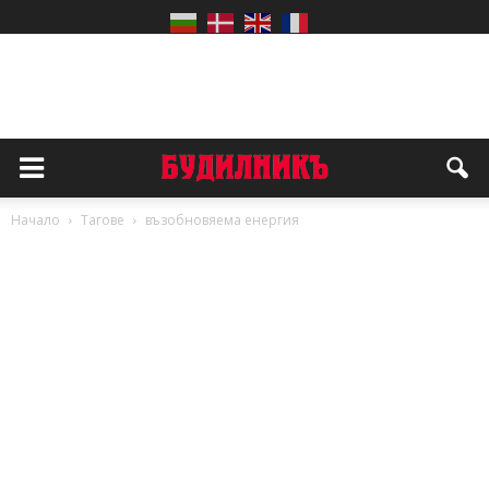
Начало
Тагове
възобновяема енергия