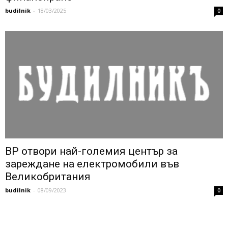
budilnik
-
18/03/2025
0
BP отвори най-големия център за
зареждане на електромобили във
Великобритания
budilnik
-
08/09/2023
0