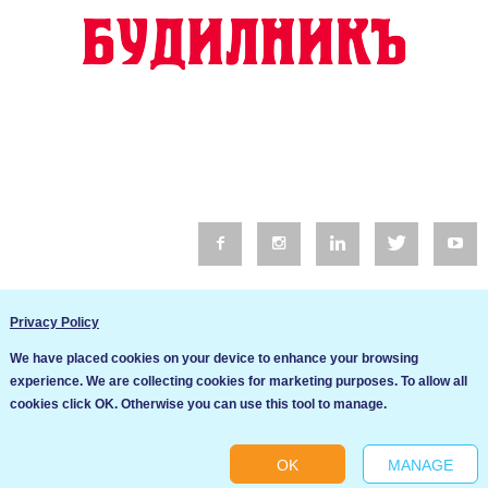
© 2016 Будилник. Всички права запазени.
Privacy Policy
Уебсайт изработка от Go Live UK
We have placed cookies on your device to enhance your browsing
Общи условия
experience. We are collecting cookies for marketing purposes. To allow all
Ние използваме бисквитки за да подобрим услугите си. Ако
cookies click OK. Otherwise you can use this tool to manage.
продължите да посещавате този сайт, ние приемаме, че се
Политика за сигурност и поверителност
съгласявате с използването им.
OK
MANAGE
Ok
Cookie settings