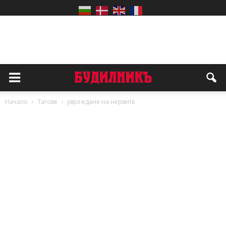
Начало
Тагове
увреждане на нервите