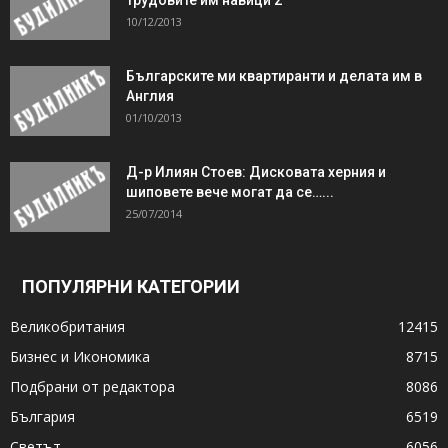
10/12/2013
Българските ми квартиранти и делата им в
Англия
01/10/2013
Д-р Илиян Стоев: Дисковата херния и
шиповете вече могат да се…...
25/07/2014
ПОПУЛЯРНИ КАТЕГОРИИ
Великобритания
12415
Бизнес и Икономика
8715
Подбрани от редактора
8086
България
6519
Светът
6056