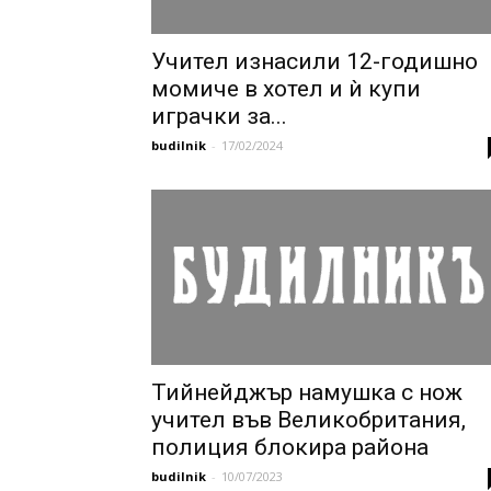
Учител изнасили 12-годишно
момиче в хотел и ѝ купи
играчки за...
budilnik
-
17/02/2024
Тийнейджър намушка с нож
учител във Великобритания,
полиция блокира района
budilnik
-
10/07/2023