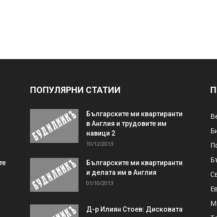
ПОПУЛЯРНИ СТАТИИ
П
Българските ми квартиранти
В
в Англия и трудовите им
Б
навици 2
10/12/2013
П
Б
те
Българските ми квартиранти
и делата им в Англия
С
01/10/2013
Е
М
Д-р Илиян Стоев: Дисковата