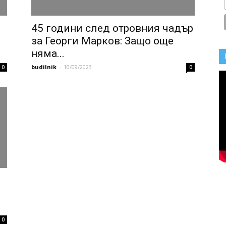
45 години след отровния чадър
за Георги Марков: Защо още
няма...
budilnik
-
10/09/2023
0
0
0