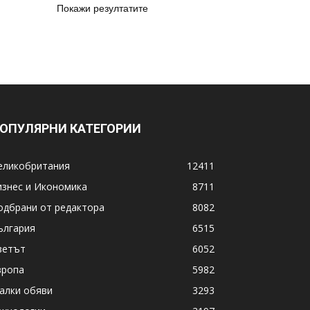
Покажи резултатите
ОПУЛЯРНИ КАТЕГОРИИ
еликобритания
12411
изнес и Икономика
8711
одбрани от редактора
8082
ългария
6515
ветът
6052
вропа
5982
алки обяви
3293