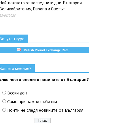
Най-важното от последните дни: България,
Великобритания, Европа и Светът
23/06/2026
Валутен курс
British Pound Exchange Rate
Вашето мнение?
олко често следите новините от България?
Всеки ден
Само при важни събития
Почти не следя новините от България