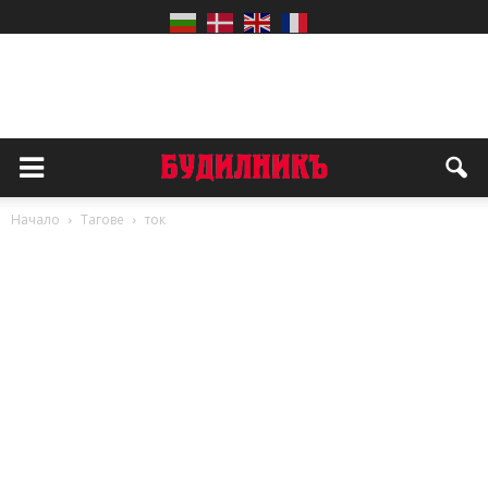
Начало
Тагове
ток