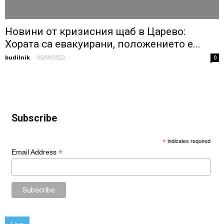
Новини от кризисния щаб в Царево:
Хората са евакуирани, положението е...
budilnik
-
05/09/2023
0
Subscribe
*
indicates required
*
Email Address