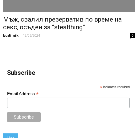
Мъж, свалил презерватив по време на
секс, осъден за “stealthing”
budilnik
-
13/06/2024
0
Subscribe
*
indicates required
*
Email Address