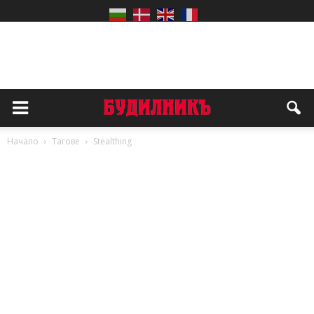
Начало
Тагове
Stealthing