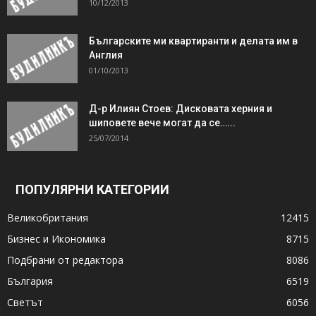
10/12/2013
Българските ми квартиранти и делата им в
Англия
01/10/2013
Д-р Илиян Стоев: Дисковата херния и
шиповете вече могат да се…...
25/07/2014
ПОПУЛЯРНИ КАТЕГОРИИ
Великобритания
12415
Бизнес и Икономика
8715
Подбрани от редактора
8086
България
6519
Светът
6056