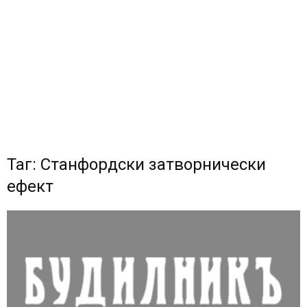
Таг: Станфордски затворнически
ефект