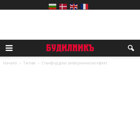
Начало
Тагове
Станфордски затворнически ефект