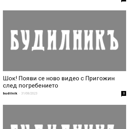
Шок! Появи се ново видео с Пригожин
след погребението
budilnik
-
31/08/2023
0