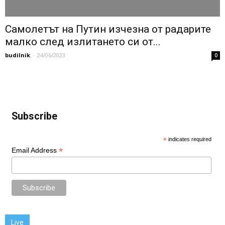
Самолетът на Путин изчезна от радарите
малко след излитането си от...
budilnik
-
24/06/2023
0
Subscribe
*
indicates required
*
Email Address
Live