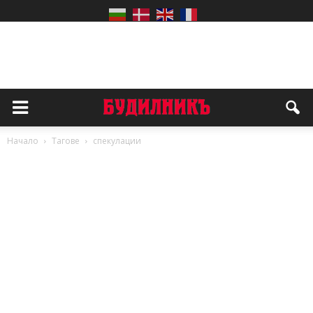
Начало
Тагове
спекулации