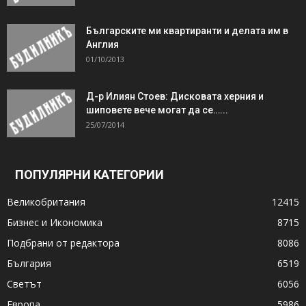
Българските ми квартиранти и делата им в
Англия
01/10/2013
Д-р Илиян Стоев: Дисковата херния и
шиповете вече могат да се…...
25/07/2014
ПОПУЛЯРНИ КАТЕГОРИИ
Великобритания
12415
Бизнес и Икономика
8715
Подбрани от редактора
8086
България
6519
Светът
6056
Европа
5986