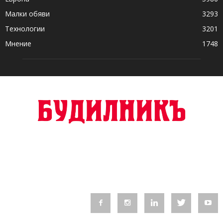
Малки обяви
3293
Технологии
3201
Мнение
1748