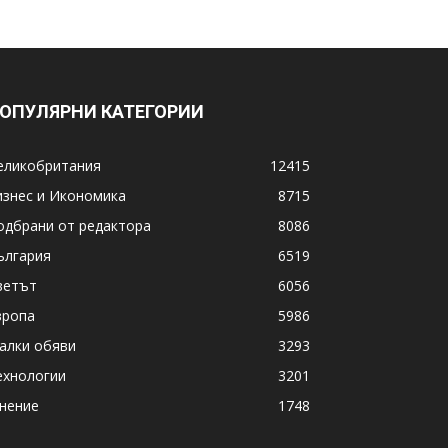
ОПУЛЯРНИ КАТЕГОРИИ
еликобритания
12415
изнес и Икономика
8715
одбрани от редактора
8086
ългария
6519
ветът
6056
вропа
5986
алки обяви
3293
ехнологии
3201
нение
1748