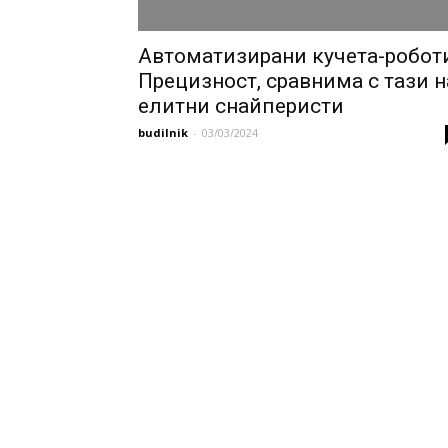
Автоматизирани кучета-роботи
Прецизност, сравнима с тази н
елитни снайперисти
budilnik
-
03/03/2024