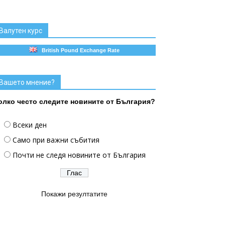
Валутен курс
British Pound Exchange Rate
Вашето мнение?
олко често следите новините от България?
Всеки ден
Само при важни събития
Почти не следя новините от България
Покажи резултатите