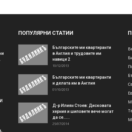
ПОПУЛЯРНИ СТАТИИ
П
Българските ми квартиранти
В
ни
в Англия и трудовите им
Б
,
навици 2
10/12/2013
П
Б
Българските ми квартиранти
и делата им в Англия
С
01/10/2013
Е
 И
М
Д-р Илиян Стоев: Дисковата
Т
херния и шиповете вече могат
да се…...
М
25/07/2014
,