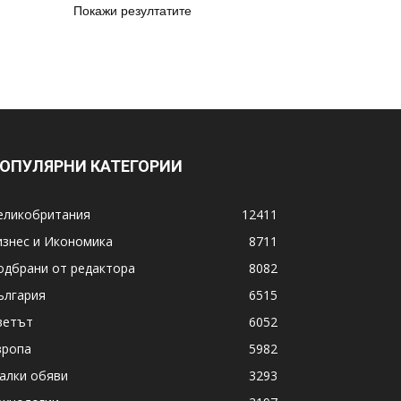
Покажи резултатите
ОПУЛЯРНИ КАТЕГОРИИ
еликобритания
12411
изнес и Икономика
8711
одбрани от редактора
8082
ългария
6515
ветът
6052
вропа
5982
алки обяви
3293