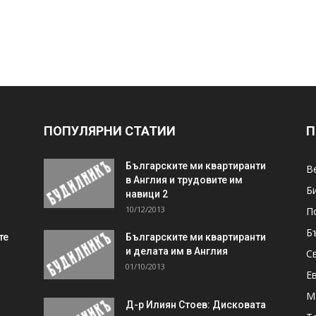
ПОПУЛЯРНИ СТАТИИ
П
Българските ми квартиранти
В
в Англия и трудовите им
Б
навици 2
10/12/2013
П
Б
те
Българските ми квартиранти
и делата им в Англия
С
01/10/2013
Е
М
Д-р Илиян Стоев: Дисковата