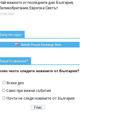
Най-важното от последните дни: България,
Великобритания, Европа и Светът
23/06/2026
Валутен курс
British Pound Exchange Rate
Вашето мнение?
олко често следите новините от България?
Всеки ден
Само при важни събития
Почти не следя новините от България