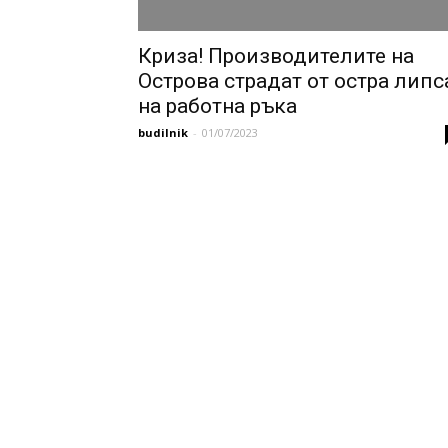
Криза! Производителите на
Острова страдат от остра липс
на работна ръка
budilnik
-
01/07/2023