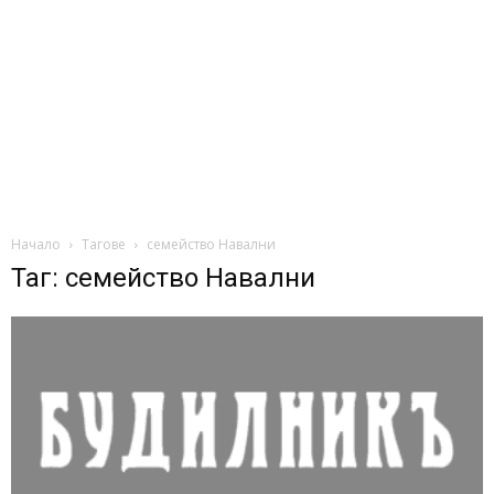
Начало
Тагове
семейство Навални
Таг: семейство Навални