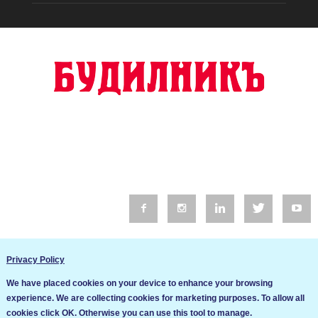
© 2016 Будилник. Всички права запазени.
Privacy Policy
Уебсайт изработка от Go Live UK
We have placed cookies on your device to enhance your browsing
Общи условия
experience. We are collecting cookies for marketing purposes. To allow all
Ние използваме бисквитки за да подобрим услугите си. Ако
cookies click OK. Otherwise you can use this tool to manage.
продължите да посещавате този сайт, ние приемаме, че се