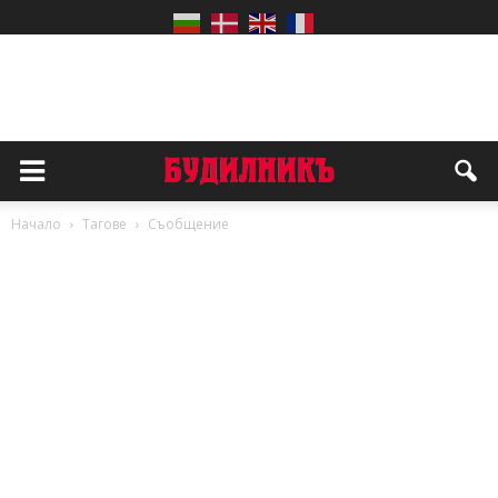
Начало
Тагове
Съобщение