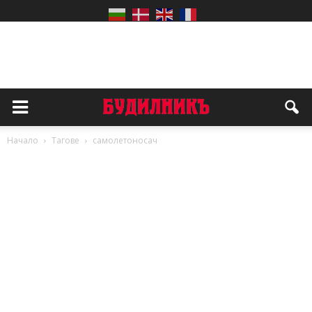
Начало
Тагове
самолетоносач