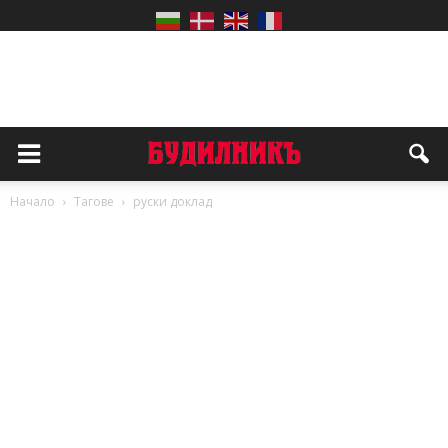
Начало
Тагове
руски доклад