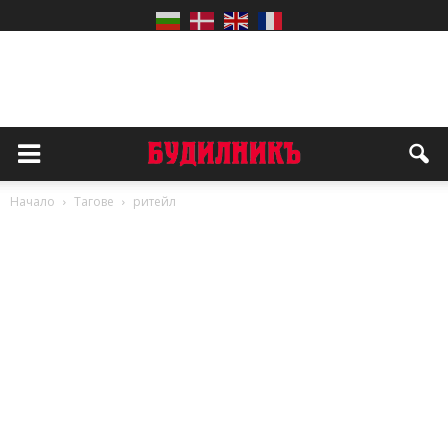
Начало
Тагове
ритейл