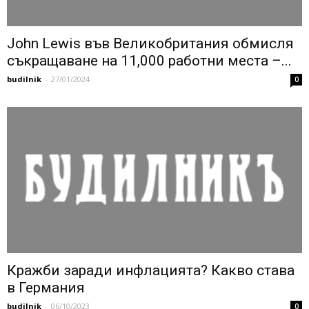
John Lewis във Великобритания обмисля
съкращаване на 11,000 работни места –...
budilnik
-
27/01/2024
0
Кражби заради инфлацията? Какво става
в Германия
budilnik
-
06/10/2023
0