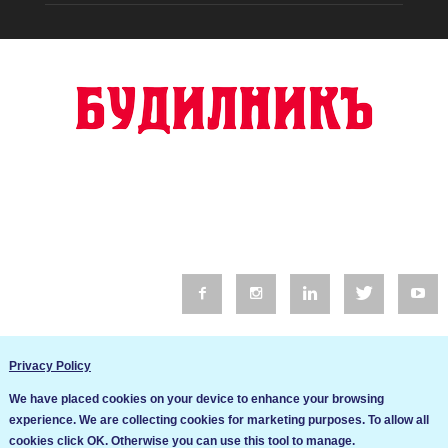
© 2016 Будилник. Всички права запазени.
Privacy Policy
Уебсайт изработка от Go Live UK
We have placed cookies on your device to enhance your browsing
Общи условия
experience. We are collecting cookies for marketing purposes. To allow all
Ние използваме бисквитки за да подобрим услугите си. Ако
cookies click OK. Otherwise you can use this tool to manage.
продължите да посещавате този сайт, ние приемаме, че се