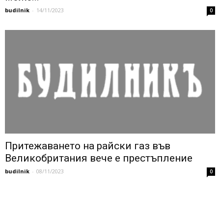
budilnik
-
14/11/2023
0
Притежаването на райски газ във
Великобритания вече е престъпление
budilnik
-
08/11/2023
0