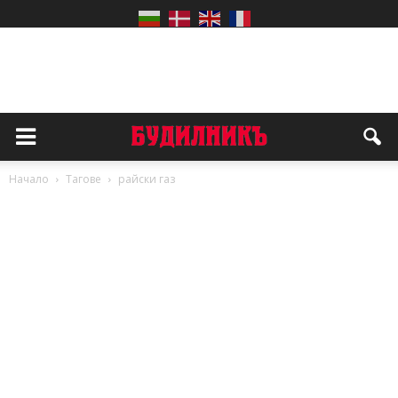
Начало
Тагове
райски газ