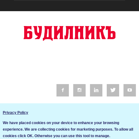
© 2016 Будилник. Всички права запазени.
Privacy Policy
Уебсайт изработка от Go Live UK
We have placed cookies on your device to enhance your browsing
Общи условия
experience. We are collecting cookies for marketing purposes. To allow all
Ние използваме бисквитки за да подобрим услугите си. Ако
cookies click OK. Otherwise you can use this tool to manage.
продължите да посещавате този сайт, ние приемаме, че се