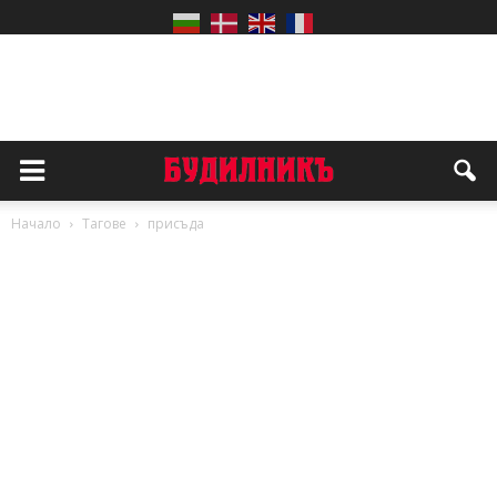
Начало
Тагове
присъда