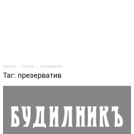
Начало
Тагове
презерватив
Таг: презерватив