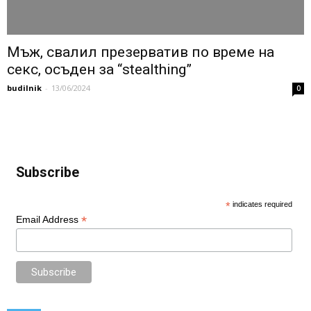
Мъж, свалил презерватив по време на
секс, осъден за “stealthing”
budilnik
-
13/06/2024
0
Subscribe
*
indicates required
*
Email Address