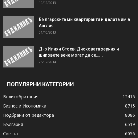
10/12/2013
Българските ми квартиранти и делата им в
Англия
01/10/2013
Д-р Илиян Стоев: Дисковата херния и
шиповете вече могат да се…...
25/07/2014
ПОПУЛЯРНИ КАТЕГОРИИ
Великобритания
12415
Бизнес и Икономика
8715
Подбрани от редактора
8086
България
6519
Светът
6056