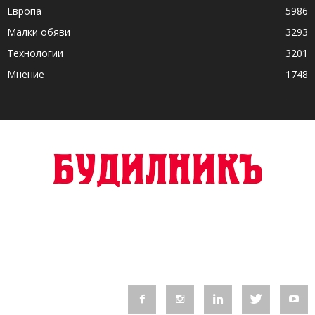
Европа
5986
Малки обяви
3293
Технологии
3201
Мнение
1748