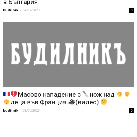
в България
budilnik
-
04/07/2023
0
Масово нападение с
нож над
деца във Франция
(видео)
budilnik
-
08/06/2023
0